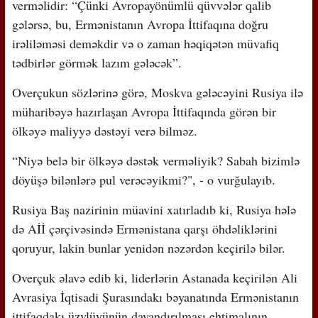
verməlidir: “Çünki Avropayönümlü qüvvələr qalib
gələrsə, bu, Ermənistanın Avropa İttifaqına doğru
irəliləməsi deməkdir və o zaman həqiqətən müvafiq
tədbirlər görmək lazım gələcək”.
Overçukun sözlərinə görə, Moskva gələcəyini Rusiya ilə
müharibəyə hazırlaşan Avropa İttifaqında görən bir
ölkəyə maliyyə dəstəyi verə bilməz.
“Niyə belə bir ölkəyə dəstək verməliyik? Sabah bizimlə
döyüşə bilənlərə pul verəcəyikmi?", - o vurğulayıb.
Rusiya Baş nazirinin müavini xatırladıb ki, Rusiya hələ
də Aİİ çərçivəsində Ermənistana qarşı öhdəliklərini
qoruyur, lakin bunlar yenidən nəzərdən keçirilə bilər.
Overçuk əlavə edib ki, liderlərin Astanada keçirilən Ali
Avrasiya İqtisadi Şurasındakı bəyanatında Ermənistanın
ittifaqdakı üzvlüyünün dayandırılması ehtimalının