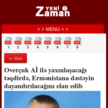
> > MENU < <
← Geri
Overçuk Aİ ilə yaxınlaşacağı
təqdirdə, Ermənistana dəstəyin
dayandırılacağını elan edib