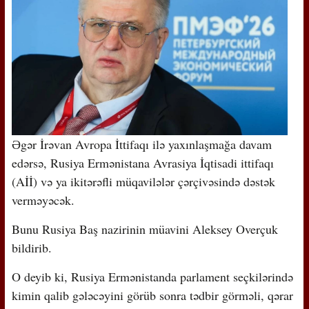
Əgər İrəvan Avropa İttifaqı ilə yaxınlaşmağa davam
edərsə, Rusiya Ermənistana Avrasiya İqtisadi ittifaqı
(Aİİ) və ya ikitərəfli müqavilələr çərçivəsində dəstək
verməyəcək.
Bunu Rusiya Baş nazirinin müavini Aleksey Overçuk
bildirib.
O deyib ki, Rusiya Ermənistanda parlament seçkilərində
kimin qalib gələcəyini görüb sonra tədbir görməli, qərar