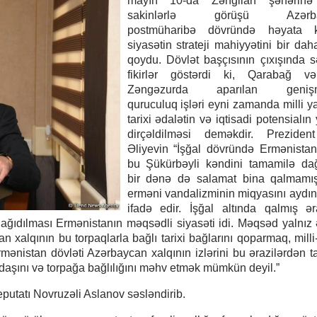
mayın 10-da Zəngilan şəhərinə
sakinlərlə görüşü Azərba
postmüharibə dövründə həyata ke
siyasətin strateji mahiyyətini bir dah
qoydu. Dövlət başçısının çıxışında 
fikirlər göstərdi ki, Qarabağ v
Zəngəzurda aparılan genişmi
quruculuq işləri eyni zamanda milli y
tarixi ədalətin və iqtisadi potensialı
dirçəldilməsi deməkdir. Preziden
Əliyevin “İşğal dövründə Ermənistan
bu Şükürbəyli kəndini tamamilə dağ
bir dənə də salamat bina qalmamışd
erməni vandalizminin miqyasını aydın
ifadə edir. İşğal altında qalmış ər
dağıdılması Ermənistanın məqsədli siyasəti idi. Məqsəd yalnız ə
 xalqının bu torpaqlarla bağlı tarixi bağlarını qoparmaq, mill
Ermənistan dövləti Azərbaycan xalqının izlərini bu ərazilərdən 
addaşını və torpağa bağlılığını məhv etmək mümkün deyil.”
deputatı Novruzəli Aslanov səsləndirib.