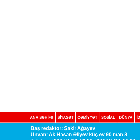
ANA SƏHİFƏ
SİYASƏT
CƏMİYYƏT
SOSIAL
DÜNYA
İ
Baş redaktor: Şakir Ağayev
Ünvan: Ak.Həsən Əliyev küç ev 90 mən 8