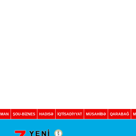
DMAN
ŞOU-BİZNES
HADISƏ
İQTISADIYYAT
MÜSAHİBƏ
QARABAĞ
M