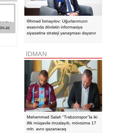
Əhməd İsmayılov: Uğurlarımızın
əsasında dövlətin informasiya
siyasətinə strateji yanaşması dayanır
İDMAN
Məhəmməd Salah “Trabzonspor”la iki
illik müqavilə imzalayıb, mövsümə 17
mln. avro qazanacaq