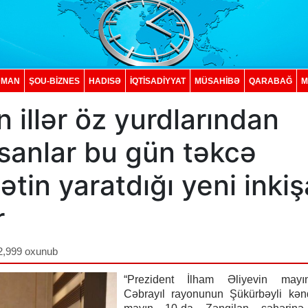
DMAN
ŞOU-BİZNES
HADISƏ
İQTISADIYYAT
MÜSAHİBƏ
QARABAĞ
M
 illər öz yurdlarından
sanlar bu gün təkcə
ətin yaratdığı yeni inkiş
ar
2,999 oxunub
“Prezident İlham Əliyevin may
Cəbrayıl rayonunun Şükürbəyli kən