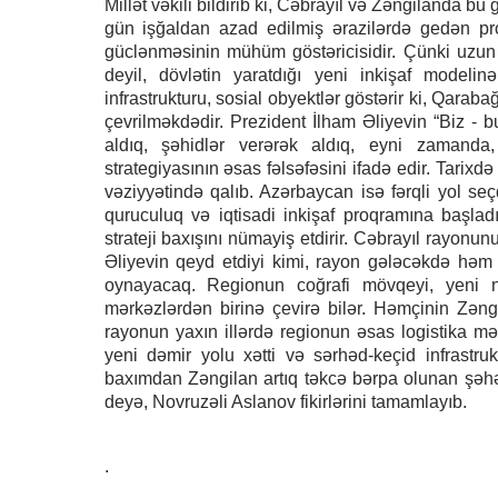
Millət vəkili bildirib ki, Cəbrayıl və Zəngilanda bu
gün işğaldan azad edilmiş ərazilərdə gedən pr
güclənməsinin mühüm göstəricisidir. Çünki uzun 
deyil, dövlətin yaratdığı yeni inkişaf modelin
infrastrukturu, sosial obyektlər göstərir ki, Qara
çevrilməkdədir. Prezident İlham Əliyevin “Biz - 
aldıq, şəhidlər verərək aldıq, eyni zamanda,
strategiyasının əsas fəlsəfəsini ifadə edir. Tarixd
vəziyyətində qalıb. Azərbaycan isə fərqli yol seç
quruculuq və iqtisadi inkişaf proqramına başl
strateji baxışını nümayiş etdirir. Cəbrayıl rayonun
Əliyevin qeyd etdiyi kimi, rayon gələcəkdə həm
oynayacaq. Regionun coğrafi mövqeyi, yeni nəql
mərkəzlərdən birinə çevirə bilər. Həmçinin Zəng
rayonun yaxın illərdə regionun əsas logistika mə
yeni dəmir yolu xətti və sərhəd-keçid infrastr
baxımdan Zəngilan artıq təkcə bərpa olunan şəhər 
deyə, Novruzəli Aslanov fikirlərini tamamlayıb.
.