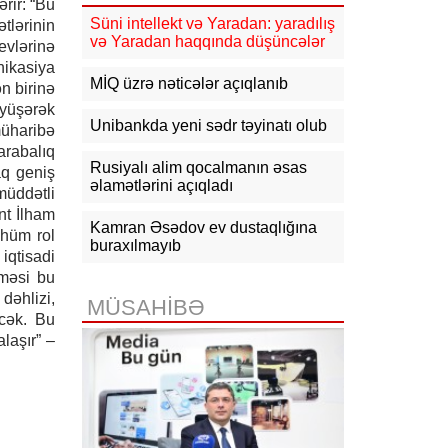
ərir: “Bu
16:10
Jurnalistika ixtisası üzrə
qabiliyyət imtahanının nəticələri
Süni intellekt və Yaradan: yaradılış
tlərinin
açıqlanıb
və Yaradan haqqında düşüncələr
evlərinə
nikasiya
15:50
Ədliyyə naziri Lerik rayonunda
MİQ üzrə nəticələr açıqlanıb
n birinə
vətəndaşları qəbul edib
öyüşərək
Unibankda yeni sədr təyinatı olub
üharibə
15:24
Bakının mərkəzində 3
arabalıq
obyektdə və evdə yanğın
Rusiyalı alim qocalmanın əsas
söndürülüb, 2 nəfər tüstüdən
aq geniş
zəhərlənib
əlamətlərini açıqladı
müddətli
nt İlham
15:02
Ukrayna aqrar sektora yardım
Kamran Əsədov ev dustaqlığına
ühüm rol
üçün Aİ-dən 220 milyon avro istəyir
buraxılmayıb
iqtisadi
şməsi bu
14:50
Türkiyə, Səudiyyə Ərəbistanı
dəhlizi,
və Pakistan Məkkə Sazişini
MÜSAHİBƏ
imzalayıb: Üzvlərdən birinə hücum
əcək. Bu
hamısına hücum sayılacaq
laşır” –