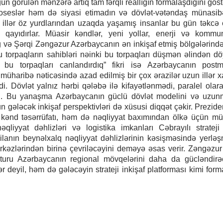
 gün görülən mənzərə artıq tam fərqli reallığın formalaşdığını göst
oseslər həm də siyasi etimadın və dövlət-vətəndaş münasibə
illər öz yurdlarından uzaqda yaşamış insanlar bu gün təkcə 
ə qayıdırlar. Müasir kəndlər, yeni yollar, enerji və kommu
bağ və Şərqi Zəngəzur Azərbaycanın ən inkişaf etmiş bölgələrində
bu torpaqların sahibləri nəinki bu torpaqları düşmən əlindən d
 bu torpaqları canlandırdıq” fikri isə Azərbaycanın postm
ə müharibə nəticəsində azad edilmiş bir çox ərazilər uzun illər x
di. Dövlət yalnız hərbi qələbə ilə kifayətlənmədi, paralel olar
adı. Bu yanaşma Azərbaycanın güclü dövlət modelini və uzun
un gələcək inkişaf perspektivləri də xüsusi diqqət çəkir. Prezide
 kənd təsərrüfatı, həm də nəqliyyat baxımından ölkə üçün m
iyyat dəhlizləri və logistika imkanları Cəbrayılı strateji 
ilanın beynəlxalq nəqliyyat dəhlizlərinin kəsişməsində yerlə
rkəzlərindən birinə çevriləcəyini deməyə əsas verir. Zəngəzur 
ukturu Azərbaycanın regional mövqelərini daha da gücləndir
deyil, həm də gələcəyin strateji inkişaf platforması kimi forma