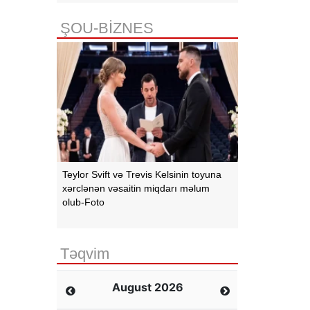
ŞOU-BİZNES
Teylor Svift və Trevis Kelsinin toyuna
xərclənən vəsaitin miqdarı məlum
olub-Foto
Təqvim
August 2026