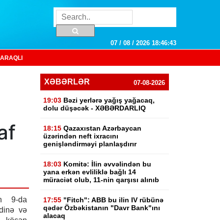
07 / 08 / 2026 18:46:43
ARAQLI
XƏBƏRLƏR
07-08-2026
19:03
Bəzi yerlərə yağış yağacaq,
dolu düşəcək - XƏBƏRDARLIQ
af
18:15
Qazaxıstan Azərbaycan
üzərindən neft ixracını
genişləndirməyi planlaşdırır
18:03
Komitə: İlin əvvəlindən bu
yana erkən evliliklə bağlı 14
müraciət olub, 11-nin qarşısı alınıb
ın 9-da
17:55
"Fitch": ABB bu ilin IV rübünə
qədər Özbəkistanın "Davr Bank"ını
dinə və
alacaq