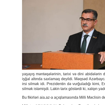
yaşayış məntəqələrinin, tarixi və dini abidələrin 
işğal altında saxlamaq deyildi. Məqsəd Azərbaycan
irsi silmək idi. Prezidentin də vurğuladığı kimi, 
silmək istəmişdi. Lakin tarix göstərdi ki, xalqın y
Bu fikirləri aia.az-a açıqlamasında Milli Məclisin 