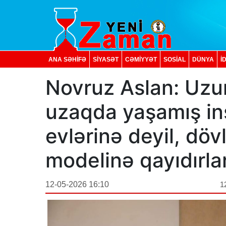
ANA SƏHİFƏ
SİYASƏT
CƏMİYYƏT
SOSIAL
DÜNYA
İ
Novruz Aslan: Uzun
uzaqda yaşamış in
evlərinə deyil, dövl
modelinə qayıdırl
12-05-2026 16:10
1