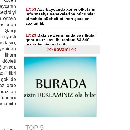
 köçən
ycanın
17:53
Azərbaycanda xarici ölkələrin
çirdiyi
informasiya şəbəkələrinə hücumlar
a ortaya
etməkdə şübhəli bilinən şəxslər
saxlanılıb
səslənən
ə Şərqi
17:23
Bakı və Zəngilanda yaşıllıqlar
qyaslı
qanunsuz kəsilib, təbiətə 83 840
addaşın,
manatlıq ziyan dəyib
n yenidən
>> davamı <<
t İlham
17:09
Bakıda estetik əməliyyatdan
 dövləti
sonra pasiyentin ölüm faktı üzrə
araşdırma başlayıb
ıtmışdı,
ı” fikri
17:03
Lənkəranda təqaüdçüləri
 şəkildə
aldadan şəxs saxlanılıb
azilərdə
raziləri
16:39
Səfərbərlik Xidmətinin
i-mədəni
rüşvətlə bağlı həbs olunan 3
əməkdaşının məhkəməsi başlayır
tamamilə
16:26
Bəzi yerlərdə külək
güclənəcək -
XƏBƏRDARLIQ
TOP 5