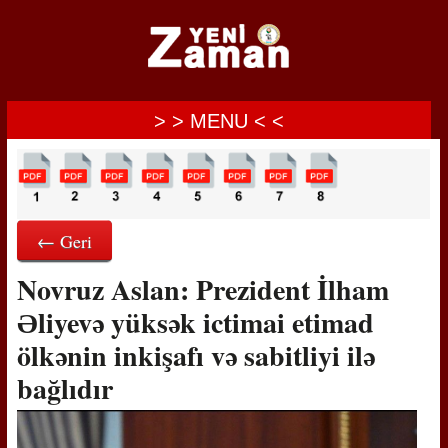
> > MENU < <
← Geri
Novruz Aslan: Prezident İlham
Əliyevə yüksək ictimai etimad
ölkənin inkişafı və sabitliyi ilə
bağlıdır