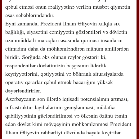
qəbul etməsi onun fəaliyyətinə verilən müsbət qiymətin
əsas səbəblərindəndir.
Eyni zamanda, Prezident İlham Əliyevin xalqla sıx
bağlılığı, siyasətini cəmiyyətin gözləntiləri və dövlətin
uzunmüddətli maraqları əsasında qurması insanların
etimadını daha da möhkəmləndirən mühüm amillərdən
biridir. Sorğuda əks olunan rəylər göstərir ki,
respondentlər dövlətimizin başçısının liderlik
keyfiyyətlərini, qətiyyətini və böhranlı situasiyalarda
operativ qərarlar qəbul etmək bacarığını yüksək
dəyərləndirirlər.
Azərbaycanın son illərdə iqtisadi potensialının artması,
infrastruktur layihələrinin genişlənməsi, müdafiə
qabiliyyətinin gücləndirilməsi və ölkənin özünü təmin
edən dövlət kimi mövqeyinin möhkəmlənməsi Prezident
İlham Əliyevin rəhbərliyi dövründə həyata keçirilən