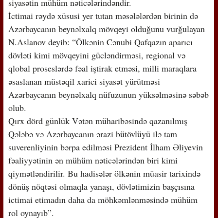
siyasətin mühüm nəticələrindəndir.
İctimai rəydə xüsusi yer tutan məsələlərdən birinin də
Azərbaycanın beynəlxalq mövqeyi olduğunu vurğulayan
N.Aslanov deyib: “Ölkənin Cənubi Qafqazın aparıcı
dövləti kimi mövqeyini gücləndirməsi, regional və
qlobal proseslərdə fəal iştirak etməsi, milli maraqlara
əsaslanan müstəqil xarici siyasət yürütməsi
Azərbaycanın beynəlxalq nüfuzunun yüksəlməsinə səbəb
olub.
Qırx dörd günlük Vətən müharibəsində qazanılmış
Qələbə və Azərbaycanın ərazi bütövlüyü ilə tam
suverenliyinin bərpa edilməsi Prezident İlham Əliyevin
fəaliyyətinin ən mühüm nəticələrindən biri kimi
qiymətləndirilir. Bu hadisələr ölkənin müasir tarixində
dönüş nöqtəsi olmaqla yanaşı, dövlətimizin başçısına
ictimai etimadın daha da möhkəmlənməsində mühüm
rol oynayıb”.