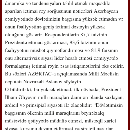
dinamika və tendensiyaları təhlil etmək məqsədilə
aparılan ictimai rəy sorğusunun nəticələri Azərbaycan
cəmiyyətində dövlətimizin başçısına yüksək etimadın və
onun fəaliyyətinə geniş ictimai dəstəyin yüksək
olduğunu göstərir. Respondentlərin 87,7 faizinin
Prezidentə etimad göstərməsi, 93,6 faizinin onun
fəaliyyətini müsbət qiymətləndirməsi və 81,9 faizinin
onu alternativsiz siyasi lider hesab etməsi cəmiyyətdə
formalaşmış ictimai rəyin əsas istiqamətlərini əks etdirir.
Bu sözləri AZƏRTAC-a açıqlamasında Milli Məclisin
deputatı Novruzəli Aslanov söyləyib.
O bildirib ki, bu yüksək etimad, ilk növbədə, Prezident
İlham Əliyevin milli maraqları daim ön planda saxlayan,
ardıcıl və prinsipial siyasəti ilə əlaqəlidir: “Dövlətimizin
başçısının ölkənin milli maraqlarını beynəlxalq
müstəvidə qətiyyətlə müdafiə etməsi, müstəqil xarici
siyasət kursunu davam etdirməsi və strateji qərarlar