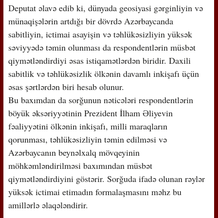
Deputat əlavə edib ki, dünyada geosiyasi gərginliyin və
münaqişələrin artdığı bir dövrdə Azərbaycanda
sabitliyin, ictimai asayişin və təhlükəsizliyin yüksək
səviyyədə təmin olunması da respondentlərin müsbət
qiymətləndirdiyi əsas istiqamətlərdən biridir. Daxili
sabitlik və təhlükəsizlik ölkənin davamlı inkişafı üçün
əsas şərtlərdən biri hesab olunur.
Bu baxımdan da sorğunun nəticələri respondentlərin
böyük əksəriyyətinin Prezident İlham Əliyevin
fəaliyyətini ölkənin inkişafı, milli maraqların
qorunması, təhlükəsizliyin təmin edilməsi və
Azərbaycanın beynəlxalq mövqeyinin
möhkəmləndirilməsi baxımından müsbət
qiymətləndirdiyini göstərir. Sorğuda ifadə olunan rəylər
yüksək ictimai etimadın formalaşmasını məhz bu
amillərlə əlaqələndirir.