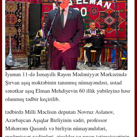
İyunun 11-də İsmayıllı Rayon Mədəniyyət Mərkəzində
Şirvan aşıq məktəbinin tanınmış nümayəndəsi, ustad
sənətkar aşıq Elman Mehdiyevin 60 illik yubileyinə həsr
olunmuş tədbir keçirilib.
tədbirdə Milli Məclisin deputatı Novruz Aslanov,
Azərbaycan Aşıqlar Birliyinin sədri, professor
Məhərrəm Qasımlı və birliyin nümayəndələri,
mədəniyyət xadimləri, ziyalılar və rayon ictimaiyyətinin