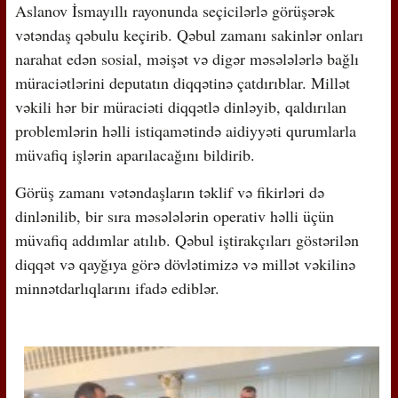
Aslanov İsmayıllı rayonunda seçicilərlə görüşərək
vətəndaş qəbulu keçirib. Qəbul zamanı sakinlər onları
narahat edən sosial, məişət və digər məsələlərlə bağlı
müraciətlərini deputatın diqqətinə çatdırıblar. Millət
vəkili hər bir müraciəti diqqətlə dinləyib, qaldırılan
problemlərin həlli istiqamətində aidiyyəti qurumlarla
müvafiq işlərin aparılacağını bildirib.
Görüş zamanı vətəndaşların təklif və fikirləri də
dinlənilib, bir sıra məsələlərin operativ həlli üçün
müvafiq addımlar atılıb. Qəbul iştirakçıları göstərilən
diqqət və qayğıya görə dövlətimizə və millət vəkilinə
minnətdarlıqlarını ifadə ediblər.