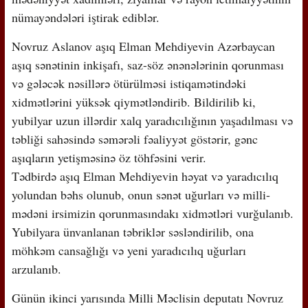
nümayəndələri iştirak ediblər.
Novruz Aslanov aşıq Elman Mehdiyevin Azərbaycan
aşıq sənətinin inkişafı, saz-söz ənənələrinin qorunması
və gələcək nəsillərə ötürülməsi istiqamətindəki
xidmətlərini yüksək qiymətləndirib. Bildirilib ki,
yubilyar uzun illərdir xalq yaradıcılığının yaşadılması və
təbliği sahəsində səmərəli fəaliyyət göstərir, gənc
aşıqların yetişməsinə öz töhfəsini verir.
Tədbirdə aşıq Elman Mehdiyevin həyat və yaradıcılıq
yolundan bəhs olunub, onun sənət uğurları və milli-
mədəni irsimizin qorunmasındakı xidmətləri vurğulanıb.
Yubilyara ünvanlanan təbriklər səsləndirilib, ona
möhkəm cansağlığı və yeni yaradıcılıq uğurları
arzulanıb.
Günün ikinci yarısında Milli Məclisin deputatı Novruz