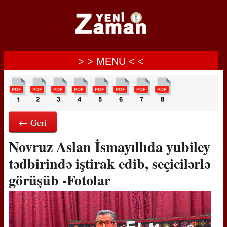
> > MENU < <
← Geri
Novruz Aslan İsmayıllıda yubiley
tədbirində iştirak edib, seçicilərlə
görüşüb -Fotolar