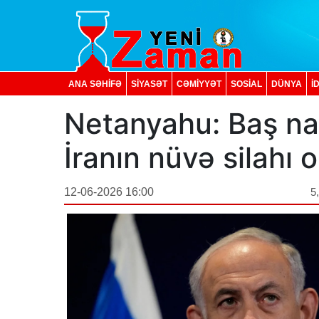
ANA SƏHİFƏ
SİYASƏT
CƏMİYYƏT
SOSIAL
DÜNYA
İ
Netanyahu: Baş n
İranın nüvə silahı
12-06-2026 16:00
5