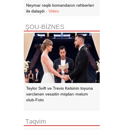
Neymar rəqib komandanın rəhbərləri
ilə dalaşdı
- Video
ŞOU-BİZNES
Teylor Svift və Trevis Kelsinin toyuna
xərclənən vəsaitin miqdarı məlum
olub-Foto
Təqvim