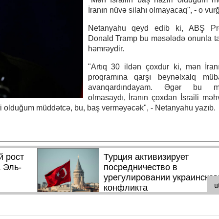
İranın nüvə silahı olmayacaq", - o vur
Netanyahu qeyd edib ki, ABŞ Pre
Donald Tramp bu məsələdə onunla t
həmrəydir.
"Artıq 30 ildən çoxdur ki, mən İra
proqramına qarşı beynəlxalq müba
avanqardındayam. Əgər bu mü
olmasaydı, İranın çoxdan İsraili mə
iri olduğum müddətcə, bu, baş verməyəcək", - Netanyahu yazıb.