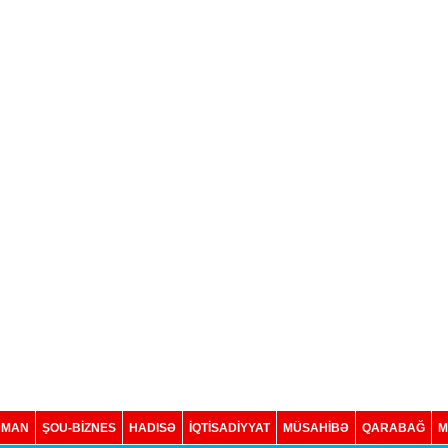
DMAN
ŞOU-BİZNES
HADISƏ
İQTISADIYYAT
MÜSAHİBƏ
QARABAĞ
M