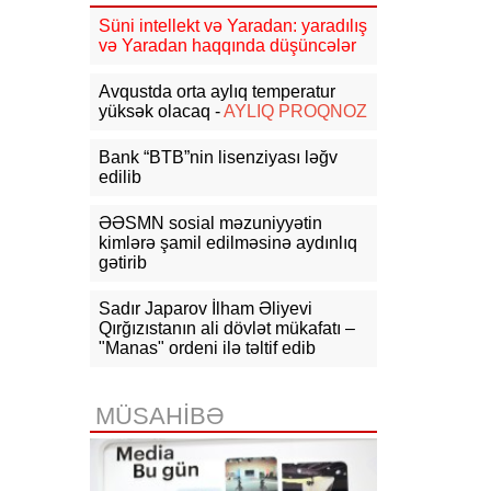
Cəmiyyətində görüş
Süni intellekt və Yaradan: yaradılış
və Yaradan haqqında düşüncələr
14:46
Rusiyada dron zavodunun
direktoruna sui-qəsd edilib
- VİDEO
Avqustda orta aylıq temperatur
yüksək olacaq -
AYLIQ PROQNOZ
14:36
Zelenski: Ukraynaya HHM
üçün raket tədarükü üç dəfə azalıb
Bank “BTB”nin lisenziyası ləğv
edilib
14:10
NATO Almaniyada Ukrayna
təyyarəsinin yaxınlığında partlayıcı
ƏƏSMN sosial məzuniyyətin
yüklü PUA-nın aşkarlandığını
kimlərə şamil edilməsinə aydınlıq
təsdiqləyib
gətirib
13:55
Aİ Ukraynaya dondurulmuş
Sadır Japarov İlham Əliyevi
Rusiya aktivlərindən gəlirlər
hesabına 1,4 mlrd. avro ayıracaq
Qırğızıstanın ali dövlət mükafatı –
"Manas" ordeni ilə təltif edib
13:48
FT: Tramp Ukraynaya
"Patriot"lar üçün raket vermək
niyyətində deyil
MÜSAHİBƏ