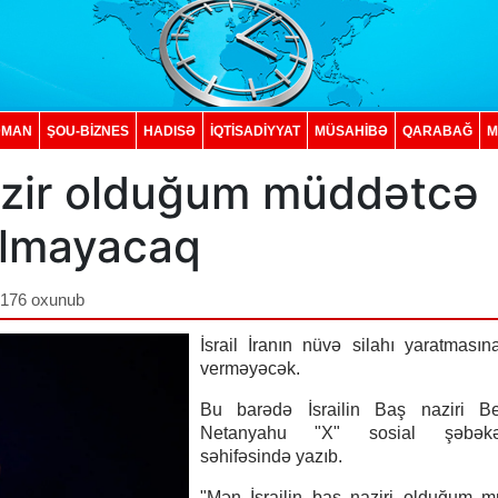
DMAN
ŞOU-BİZNES
HADISƏ
İQTISADIYYAT
MÜSAHİBƏ
QARABAĞ
M
azir olduğum müddətcə
 olmayacaq
,176 oxunub
İsrail İranın nüvə silahı yaratması
verməyəcək.
Bu barədə İsrailin Baş naziri B
Netanyahu "X" sosial şəbəkəs
səhifəsində yazıb.
"Mən İsrailin baş naziri olduğum m