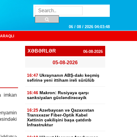
06 / 08 / 2026 04:03:49
ARAQLI
XƏBƏRLƏR
06-08-2026
05-08-2026
16:47
Ukraynanın ABŞ-dakı keçmiş
səfirinə yeni ittiham irəli sürülüb
16:46
Makron: Rusiyaya qarşı
na imkan
sanksiyaları gücləndirəcəyik
16:25
Azərbaycan və Qazaxıstan
enyamin
Transxəzər Fiber-Optik Kabel
indəki
Xəttinin çəkilişini başa çatdırıb
İnfrastruktur
üddətcə