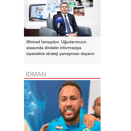
Əhməd İsmayılov: Uğurlarımızın
əsasında dövlətin informasiya
siyasətinə strateji yanaşması dayanır
İDMAN