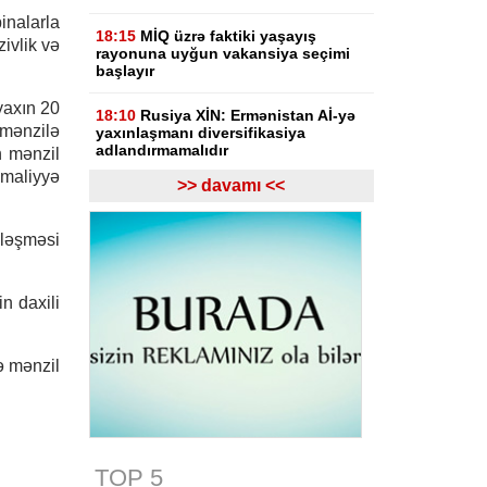
binalarla
18:15
MİQ üzrə faktiki yaşayış
zivlik və
rayonuna uyğun vakansiya seçimi
başlayır
yaxın 20
18:10
Rusiya XİN: Ermənistan Aİ-yə
mənzilə
yaxınlaşmanı diversifikasiya
adlandırmamalıdır
n mənzil
maliyyə
>> davamı <<
18:03
Rasim İldırımzadə, Zaur
Mirzəzadə və Qoşqar Məmmədovun
apellyasiya şikayəti üzrə məhkəmə
ələşməsi
başlayıb
17:12
Gürcüstan Gəlirlər Xidməti
n daxili
azərbaycanlı sürücülərin gömrükdə
saxlanılması məsələsini araşdırır
ə mənzil
17:06
"Europol" miqrantların qeyri-
qanuni daşınmasında şübhəli
bilinən suriyalıları saxlayıb
17:01
Zərdabda maşın dirəyə
çırpılıb, ölən və xəsarət alanlar var -
TOP 5
FOTO