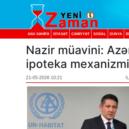
ANA SƏHİFƏ
SİYASƏT
CƏMİYYƏT
SOSIAL
DÜNYA
İ
Nazir müavini: Azə
ipoteka mexanizmi 
21-05-2026 10:21
5