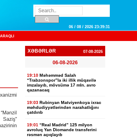
06 / 08 / 2026 23:39:32
ARAQLI
XƏBƏRLƏR
07-08-2026
06-08-2026
19:10
Məhəmməd Salah
“Trabzonspor”la iki illik müqavilə
imzalayıb, mövsümə 17 mln. avro
qazanacaq
exanizmi
19:03
Rubinyan Matviyenkoya ixrac
məhdudiyyətlərindən narahatlığını
çatdırıb
“Mənzil
 Saziş”
19:01
“Real Madrid” 125 milyon
azirinin
avroluq Yan Diomande transferini
rəsmən açıqlayıb