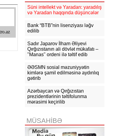
Süni intellekt və Yaradan: yaradılış
16:31
Bu il dövlət büdcəsinə 11,5
və Yaradan haqqında düşüncələr
mlrd. manata yaxın vergi daxil olub
Bank “BTB”nin lisenziyası ləğv
16:04
Tramp zəng etdi - Pentaqonda
edilib
təcili iclas təyin olundu
Sadır Japarov İlham Əliyevi
15:53
Ceyhun Bayramov: Rusiya və
Qırğızıstanın ali dövlət mükafatı –
Ukrayna arasındakı hərbi
"Manas" ordeni ilə təltif edib
əməliyyatlar ən qısa zamanda
dayandırılmalıdır
ƏƏSMN sosial məzuniyyətin
kimlərə şamil edilməsinə aydınlıq
15:41
İranda “Mossad”la əlaqəli 20-
gətirib
dən çox şəxsin saxlanıldığı bildirilir
15:26
Azərbaycan və Qırğızıstan
Kiyevdə Azərbaycan və
Ukrayna xarici işlər nazirlərinin
prezidentlərinin təltifolunma
görüşü olub
mərasimi keçirilib
15:14
Ceyhun Bayramov Ukraynada
Azərbaycan Xalq Cümhuriyyətinin
MÜSAHİBƏ
diplomatik irsinə aid arxiv sənədləri
ilə tanış olub