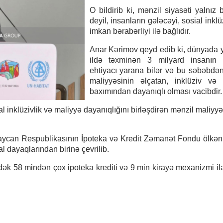
O bildirib ki, mənzil siyasəti yalnız 
deyil, insanların gələcəyi, sosial inklü
imkan bərabərliyi ilə bağlıdır.
Anar Kərimov qeyd edib ki, dünyada 
ildə təxminən 3 milyard insanın 
ehtiyacı yarana bilər və bu səbəbdə
maliyyəsinin əlçatan, inklüziv və 
baxımından dayanıqlı olması vacibdir.
 inklüzivlik və maliyyə dayanıqlığını birləşdirən mənzil maliyy
ərbaycan Respublikasının İpoteka və Kredit Zəmanət Fondu ölkəni
l dayaqlarından birinə çevrilib.
ədək 58 mindən çox ipoteka krediti və 9 min kirayə mexanizmi il