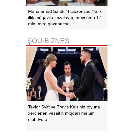
Məhəmməd Salah “Trabzonspor”la iki
illik müqavilə imzalayıb, mövsümə 17
mln. avro qazanacaq
ŞOU-BİZNES
Teylor Svift və Trevis Kelsinin toyuna
xərclənən vəsaitin miqdarı məlum
olub-Foto