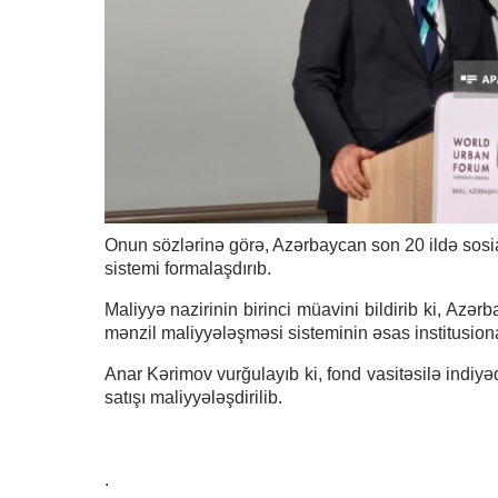
Onun sözlərinə görə, Azərbaycan son 20 ildə sosial
sistemi formalaşdırıb.
Maliyyə nazirinin birinci müavini bildirib ki, Az
mənzil maliyyələşməsi sisteminin əsas institusiona
Anar Kərimov vurğulayıb ki, fond vasitəsilə indiy
satışı maliyyələşdirilib.
.