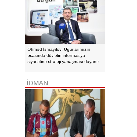
Əhməd İsmayılov: Uğurlarımızın
əsasında dövlətin informasiya
siyasətinə strateji yanaşması dayanır
İDMAN