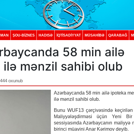
DMAN
ŞOU-BİZNES
HADISƏ
İQTISADIYYAT
MÜSAHİBƏ
QARABAĞ
M
rbaycanda 58 min ailə
ilə mənzil sahibi olub
,444 oxunub
Azərbaycanda 58 min ailə ipoteka m
ilə mənzil sahibi olub.
Bunu WUF13 çərçivəsində keçirilən 
Maliyyələşdirməsi üçün Yeni Bir
sessiyasında Azərbaycanın maliyyə n
birinci müavini Anar Kərimov deyib.