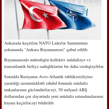
Ankarada keçirilən NATO Liderlər Sammitinin
yekununda "Ankara Bəyannaməsi" qəbul edilib.
Bəyannamədə müttəfiqlər kollektiv müdafiəyə və
transatlantik birliyə sadiqliklərini bir daha təsdiqləyiblər.
Sənəddə Rusiyanın Avro-Atlantik təhlükəsizliyinə
yaratdığı uzunmüddətli təhdid fonunda müdafiə
imkanlarının gücləndiriləcəyi, 50 milyard ABŞ
dollarından çox dəyərində yeni müdafiə satınalmalarının
həyata keçiriləcəyi bildirilib.