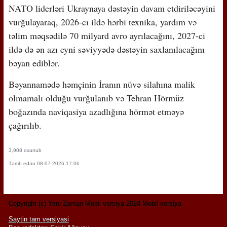
NATO liderləri Ukraynaya dəstəyin davam etdiriləcəyini
vurğulayaraq, 2026-cı ildə hərbi texnika, yardım və
təlim məqsədilə 70 milyard avro ayrılacağını, 2027-ci
ildə də ən azı eyni səviyyədə dəstəyin saxlanılacağını
bəyan ediblər.
Bəyannamədə həmçinin İranın nüvə silahına malik
olmamalı olduğu vurğulanıb və Tehran Hörmüz
boğazında naviqasiya azadlığına hörmət etməyə
çağırılıb.
3,908 oxunub
Tərtib edən 08-07-2026 17:06
Copyright (c) Yeni Zaman Mobil versiya 2024 Mobil versiya
Saytin tam versiyasi