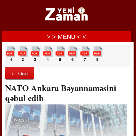
> > MENU < <
← Geri
NATO Ankara Bəyannaməsini
qəbul edib