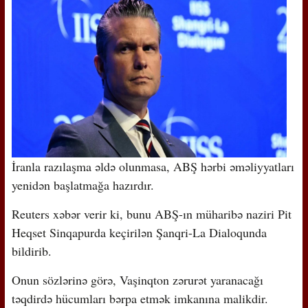
İranla razılaşma əldə olunmasa, ABŞ hərbi əməliyyatları
yenidən başlatmağa hazırdır.
Reuters xəbər verir ki, bunu ABŞ-ın müharibə naziri Pit
Heqset Sinqapurda keçirilən Şanqri-La Dialoqunda
bildirib.
Onun sözlərinə görə, Vaşinqton zərurət yaranacağı
təqdirdə hücumları bərpa etmək imkanına malikdir.