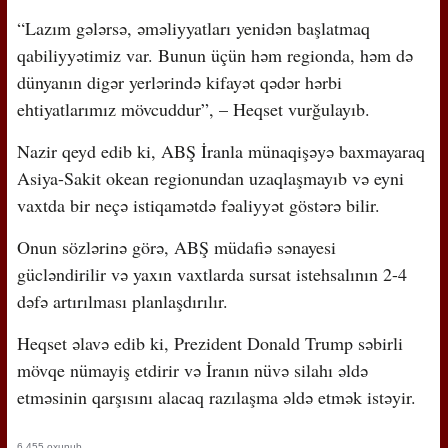
“Lazım gələrsə, əməliyyatları yenidən başlatmaq
qabiliyyətimiz var. Bunun üçün həm regionda, həm də
dünyanın digər yerlərində kifayət qədər hərbi
ehtiyatlarımız mövcuddur”, – Heqset vurğulayıb.
Nazir qeyd edib ki, ABŞ İranla münaqişəyə baxmayaraq
Asiya-Sakit okean regionundan uzaqlaşmayıb və eyni
vaxtda bir neçə istiqamətdə fəaliyyət göstərə bilir.
Onun sözlərinə görə, ABŞ müdafiə sənayesi
gücləndirilir və yaxın vaxtlarda sursat istehsalının 2-4
dəfə artırılması planlaşdırılır.
Heqset əlavə edib ki, Prezident Donald Trump səbirli
mövqe nümayiş etdirir və İranın nüvə silahı əldə
etməsinin qarşısını alacaq razılaşma əldə etmək istəyir.
6,455 oxunub