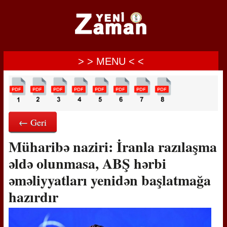
> > MENU < <
← Geri
Müharibə naziri: İranla razılaşma
əldə olunmasa, ABŞ hərbi
əməliyyatları yenidən başlatmağa
hazırdır