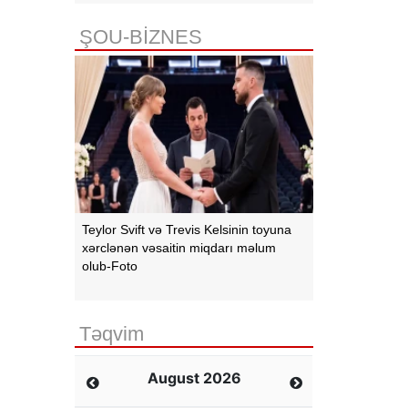
ŞOU-BİZNES
Teylor Svift və Trevis Kelsinin toyuna
xərclənən vəsaitin miqdarı məlum
olub-Foto
Təqvim
August 2026