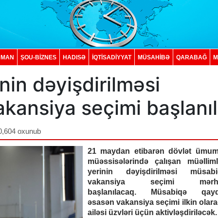
DMAN
ŞOU-BİZNES
HADISƏ
İQTISADIYYAT
MÜSAHİBƏ
QARABAĞ
M
inin dəyişdirilməsi
kansiya seçimi başlanıl
0,604 oxunub
21 maydan etibarən dövlət ümumi
müəssisələrində çalışan müəlliml
yerinin dəyişdirilməsi müsabi
vakansiya seçimi mərhəl
başlanılacaq. Müsabiqə qayda
əsasən vakansiya seçimi ilkin olar
ailəsi üzvləri üçün aktivləşdiriləcək.