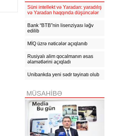
15:50
Ədliyyə naziri Lerik rayonunda
Süni intellekt və Yaradan: yaradılış
vətəndaşları qəbul edib
və Yaradan haqqında düşüncələr
15:24
Bakının mərkəzində 3
Bank “BTB”nin lisenziyası ləğv
obyektdə və evdə yanğın
edilib
söndürülüb, 2 nəfər tüstüdən
zəhərlənib
MİQ üzrə nəticələr açıqlanıb
15:02
Ukrayna aqrar sektora yardım
üçün Aİ-dən 220 milyon avro istəyir
Rusiyalı alim qocalmanın əsas
əlamətlərini açıqladı
14:50
Türkiyə, Səudiyyə Ərəbistanı
və Pakistan Məkkə Sazişini
Unibankda yeni sədr təyinatı olub
imzalayıb: Üzvlərdən birinə hücum
hamısına hücum sayılacaq
MÜSAHİBƏ
14:30
Tramp: İran razılaşma əldə
etmək istəyir