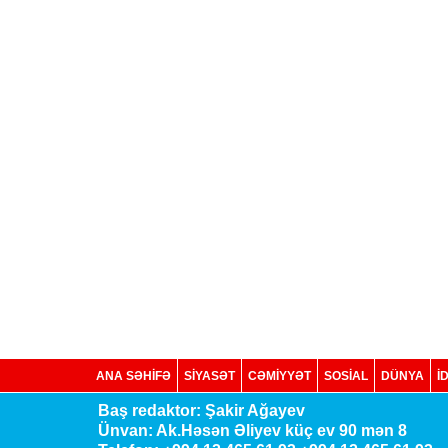
ANA SƏHİFƏ
SİYASƏT
CƏMİYYƏT
SOSIAL
DÜNYA
İ
Baş redaktor: Şakir Ağayev
Ünvan: Ak.Həsən Əliyev küç ev 90 mən 8