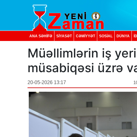
ANA SƏHİFƏ
SİYASƏT
CƏMİYYƏT
SOSIAL
DÜNYA
İ
Müəllimlərin iş yer
müsabiqəsi üzrə va
20-05-2026 13:17
1