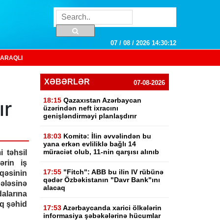
07 / 08 / 2026 14:30:13
ARAQLI
XƏBƏRLƏR
07-08-2026
18:15
Qazaxıstan Azərbaycan
ır
üzərindən neft ixracını
genişləndirməyi planlaşdırır
18:03
Komitə: İlin əvvəlindən bu
yana erkən evliliklə bağlı 14
müraciət olub, 11-nin qarşısı alınıb
 təhsil
ərin iş
17:55
"Fitch": ABB bu ilin IV rübünə
qəsinin
qədər Özbəkistanın "Davr Bank"ını
əsinə
alacaq
larına
aq şəhid
17:53
Azərbaycanda xarici ölkələrin
informasiya şəbəkələrinə hücumlar