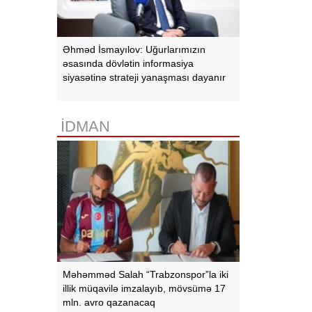
Əhməd İsmayılov: Uğurlarımızın
əsasında dövlətin informasiya
siyasətinə strateji yanaşması dayanır
İDMAN
Məhəmməd Salah “Trabzonspor”la iki
illik müqavilə imzalayıb, mövsümə 17
mln. avro qazanacaq