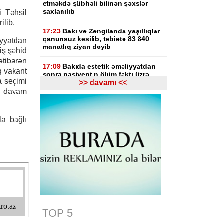
etməkdə şübhəli bilinən şəxslər
saxlanılıb
 Təhsil
ilib.
17:23
Bakı və Zəngilanda yaşıllıqlar
qanunsuz kəsilib, təbiətə 83 840
yyatdan
manatlıq ziyan dəyib
iş şəhid
etibarən
17:09
Bakıda estetik əməliyyatdan
q vakant
sonra pasiyentin ölüm faktı üzrə
ya seçimi
araşdırma başlayıb
>> davamı <<
k davam
17:03
Lənkəranda təqaüdçüləri
aldadan şəxs saxlanılıb
la bağlı
16:39
Səfərbərlik Xidmətinin
rüşvətlə bağlı həbs olunan 3
əməkdaşının məhkəməsi başlayır
16:26
Bəzi yerlərdə külək
güclənəcək -
XƏBƏRDARLIQ
16:10
Jurnalistika ixtisası üzrə
qabiliyyət imtahanının nəticələri
açıqlanıb
TOP 5