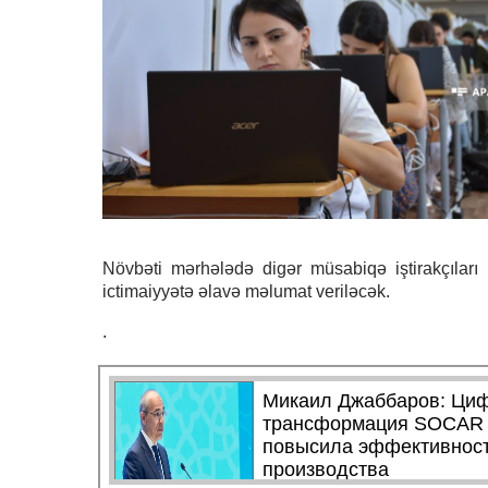
Növbəti mərhələdə digər müsabiqə iştirakçıları
ictimaiyyətə əlavə məlumat veriləcək.
.