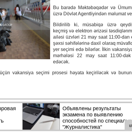
Bu barədə Məktəbəqədər və Ümumi
üzrə Dövlət Agentliyindən məlumat ver
Bildirilib ki, müsabiqə üzrə qeydi
keçmiş və elektron ərizəsi təsdiqlənm
ailəsi üzvləri 21 may saat 11:00-dan 
şəxsi səhifələrinə daxil olaraq müvafi
yer seçimi edə bilərlər. İlkin vakansi
mərhələsi 22 may saat 11:00-də
edəcək.
 üçün vakansiya seçimi prosesi həyata keçiriləcək və bunun