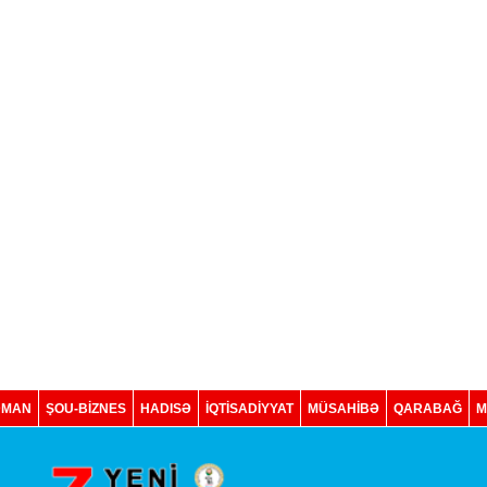
DMAN
ŞOU-BİZNES
HADISƏ
İQTISADIYYAT
MÜSAHİBƏ
QARABAĞ
M