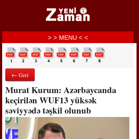
> > MENU < <
← Geri
Murat Kurum: Azərbaycanda
keçirilən WUF13 yüksək
səviyyədə təşkil olunub