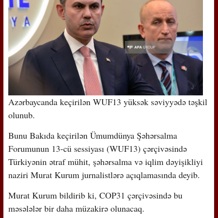
Azərbaycanda keçirilən WUF13 yüksək səviyyədə təşkil
olunub.
Bunu Bakıda keçirilən Ümumdünya Şəhərsalma
Forumunun 13-cü sessiyası (WUF13) çərçivəsində
Türkiyənin ətraf mühit, şəhərsalma və iqlim dəyişikliyi
naziri Murat Kurum jurnalistlərə açıqlamasında deyib.
Murat Kurum bildirib ki, COP31 çərçivəsində bu
məsələlər bir daha müzakirə olunacaq.