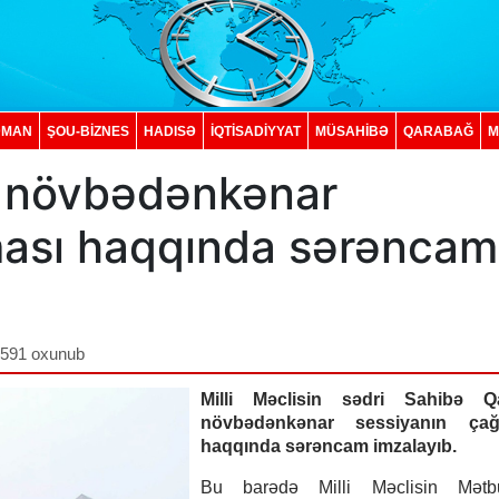
DMAN
ŞOU-BİZNES
HADISƏ
İQTISADIYYAT
MÜSAHİBƏ
QARABAĞ
M
ri növbədənkənar
lması haqqında sərəncam
,591 oxunub
Milli Məclisin sədri Sahibə Q
növbədənkənar sessiyanın çağı
haqqında sərəncam imzalayıb.
Bu barədə Milli Məclisin Mətb