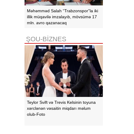
Məhəmməd Salah “Trabzonspor”la iki
illik müqavilə imzalayıb, mövsümə 17
mln. avro qazanacaq
ŞOU-BİZNES
Teylor Svift və Trevis Kelsinin toyuna
xərclənən vəsaitin miqdarı məlum
olub-Foto