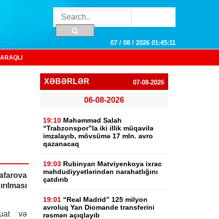
07 / 08 / 2026 01:45:11
ARAQLI
XƏBƏRLƏR
07-08-2026
06-08-2026
19:10
Məhəmməd Salah
“Trabzonspor”la iki illik müqavilə
imzalayıb, mövsümə 17 mln. avro
qazanacaq
19:03
Rubinyan Matviyenkoya ixrac
məhdudiyyətlərindən narahatlığını
afarova
çatdırıb
rılması
19:01
“Real Madrid” 125 milyon
avroluq Yan Diomande transferini
uat və
rəsmən açıqlayıb