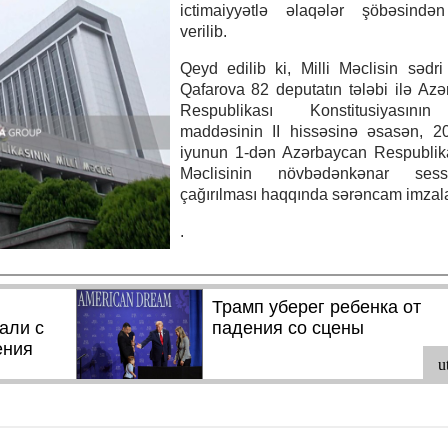
ictimaiyyətlə əlaqələr şöbəsində
verilib.
Qeyd edilib ki, Milli Məclisin sədr
Qafarova 82 deputatın tələbi ilə Az
Respublikası Konstitusiyasını
maddəsinin II hissəsinə əsasən, 20
iyunun 1-dən Azərbaycan Respublika
Məclisinin növbədənkənar sessi
çağırılması haqqında sərəncam imzala
.