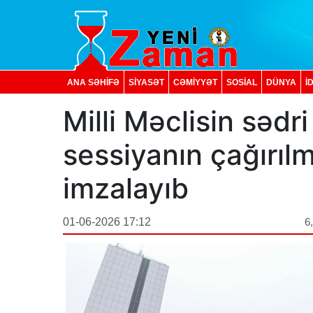
ANA SƏHİFƏ
SİYASƏT
CƏMİYYƏT
SOSIAL
DÜNYA
İ
Milli Məclisin səd
sessiyanın çağırı
imzalayıb
01-06-2026 17:12
6