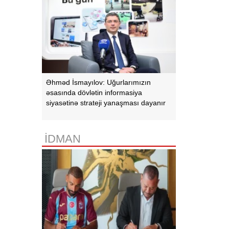
Əhməd İsmayılov: Uğurlarımızın
əsasında dövlətin informasiya
siyasətinə strateji yanaşması dayanır
İDMAN