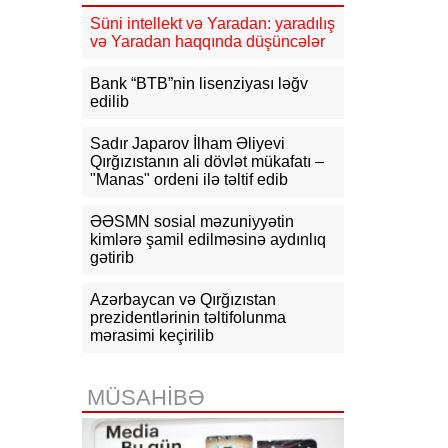
Süni intellekt və Yaradan: yaradılış
16:31
Bu il dövlət büdcəsinə 11,5
və Yaradan haqqında düşüncələr
mlrd. manata yaxın vergi daxil olub
Bank “BTB”nin lisenziyası ləğv
16:04
Tramp zəng etdi - Pentaqonda
edilib
təcili iclas təyin olundu
Sadır Japarov İlham Əliyevi
15:53
Ceyhun Bayramov: Rusiya və
Qırğızıstanın ali dövlət mükafatı –
Ukrayna arasındakı hərbi
"Manas" ordeni ilə təltif edib
əməliyyatlar ən qısa zamanda
dayandırılmalıdır
ƏƏSMN sosial məzuniyyətin
kimlərə şamil edilməsinə aydınlıq
15:41
İranda “Mossad”la əlaqəli 20-
gətirib
dən çox şəxsin saxlanıldığı bildirilir
15:26
Azərbaycan və Qırğızıstan
Kiyevdə Azərbaycan və
Ukrayna xarici işlər nazirlərinin
prezidentlərinin təltifolunma
görüşü olub
mərasimi keçirilib
15:14
Ceyhun Bayramov Ukraynada
Azərbaycan Xalq Cümhuriyyətinin
MÜSAHİBƏ
diplomatik irsinə aid arxiv sənədləri
ilə tanış olub