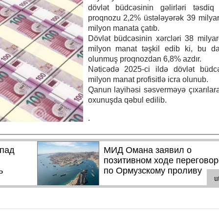
dövlət büdcəsinin gəlirləri təsdiq
proqnozu 2,2% üstələyərək 39 milya
milyon manata çatıb.
Dövlət büdcəsinin xərcləri 38 milya
milyon manat təşkil edib ki, bu da
olunmuş proqnozdan 6,8% azdır.
Nəticədə 2025-ci ildə dövlət büdc
milyon manat profisitlə icra olunub.
Qanun layihəsi səsverməyə çıxarılara
oxunuşda qəbul edilib.
.