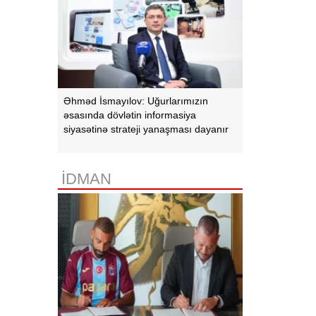
Əhməd İsmayılov: Uğurlarımızın
əsasında dövlətin informasiya
siyasətinə strateji yanaşması dayanır
İDMAN