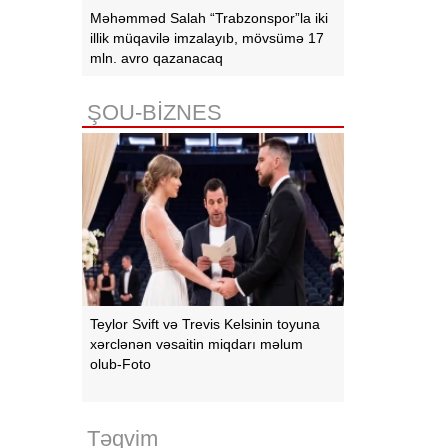
Məhəmməd Salah “Trabzonspor”la iki
illik müqavilə imzalayıb, mövsümə 17
mln. avro qazanacaq
ŞOU-BİZNES
Teylor Svift və Trevis Kelsinin toyuna
xərclənən vəsaitin miqdarı məlum
olub-Foto
Təqvim