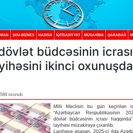
DMAN
ŞOU-BİZNES
HADISƏ
İQTISADIYYAT
MÜSAHİBƏ
QARABAĞ
M
 dövlət büdcəsinin icrası
ihəsini ikinci oxunuşda
,588 oxunub
Milli Məclisin bu gün keçirilən ic
“Azərbaycan Respublikasının 202
dövlət büdcəsinin icrası haqqında
layihəsi müzakirəyə çıxarılıb.
Layihəyə əsasən, 2025-ci ildə Azər