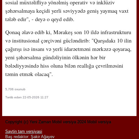
sosial müxtəlifliyə yönəlmiş operativ və inklüziv
şəhərsalmaya keçidi yerli səviyyədə geniş yaymaq vaxt
tələb edir", - deyə o qeyd edib.
Qonaq əlavə edib ki, Mərakeş son 10 ildə infrastrukturu
və institusional çərçivəni gücləndirib: "Qarşıdakı 10 ilin
çağırışı isə insanı və yerli idarəetməni mərkəzə qoyaraq,
yeni şəhərsalma gündəliyinin ölkənin hər bir
bələdiyyəsində hiss oluna bilən reallığa çevrilməsini
təmin etmək olacaq".
5,706 oxunub
Tərtib edən 22-05-2026 11:27
Copyright (c) Yeni Zaman Mobil versiya 2024 Mobil versiya
Saytin tam versiyasi
Baş redaktor: Şakir Ağayev