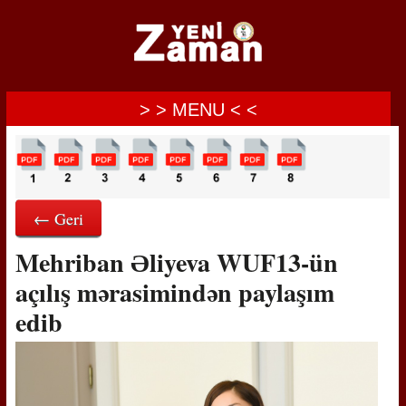
> > MENU < <
← Geri
Mehriban Əliyeva WUF13-ün
açılış mərasimindən paylaşım
edib