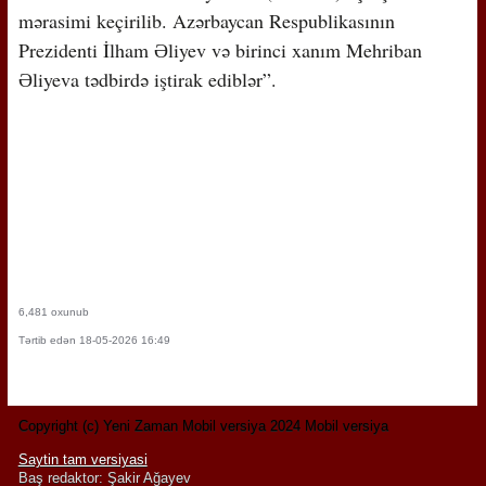
mərasimi keçirilib. Azərbaycan Respublikasının
Prezidenti İlham Əliyev və birinci xanım Mehriban
Əliyeva tədbirdə iştirak ediblər”.
6,481 oxunub
Tərtib edən 18-05-2026 16:49
Copyright (c) Yeni Zaman Mobil versiya 2024 Mobil versiya
Saytin tam versiyasi
Baş redaktor: Şakir Ağayev