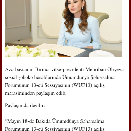
Azərbaycanın Birinci vitse-prezidenti Mehriban Əliyeva
sosial şəbəkə hesablarında Ümumdünya Şəhərsalma
Forumunun 13-cü Sessiyasının (WUF13) açılış
mərasimindən paylaşım edib.
Paylaşımda deyilir:
“Mayın 18-də Bakıda Ümumdünya Şəhərsalma
Forumunun 13-cü Sessiyasının (WUF13) açılış