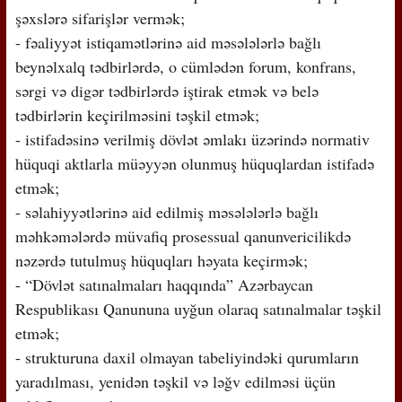
şəxslərə sifarişlər vermək;
- fəaliyyət istiqamətlərinə aid məsələlərlə bağlı
beynəlxalq tədbirlərdə, o cümlədən forum, konfrans,
sərgi və digər tədbirlərdə iştirak etmək və belə
tədbirlərin keçirilməsini təşkil etmək;
- istifadəsinə verilmiş dövlət əmlakı üzərində normativ
hüquqi aktlarla müəyyən olunmuş hüquqlardan istifadə
etmək;
- səlahiyyətlərinə aid edilmiş məsələlərlə bağlı
məhkəmələrdə müvafiq prosessual qanunvericilikdə
nəzərdə tutulmuş hüquqları həyata keçirmək;
- “Dövlət satınalmaları haqqında” Azərbaycan
Respublikası Qanununa uyğun olaraq satınalmalar təşkil
etmək;
- strukturuna daxil olmayan tabeliyindəki qurumların
yaradılması, yenidən təşkil və ləğv edilməsi üçün