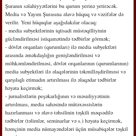
Şuranın səlahiyyətlərini bu qurum yerinə yetirəcək.
Media və Yayım Şurasına əlavə hüquq və vəzifələr də
verilir. Yeni hüquqlar aşağıdakılar olacaq:
- media subyektlərinin iqtisadi müstəqilliyinin
gücləndirilməsi istiqamətində tədbirlər görmək;
- dövlət orqanları (qurumları) ilə media subyektləri
arasında əməkdaşlığın genişləndirilməsi və
möhkəmləndirilməsi, dövlət orqanlarının (qurumlarının)
media subyektləri ilə əlaqələrinin təkmilləşdirilməsi və
qarşılıqlı etimadın artırılması ilə əlaqədar tədbirlər
həyata keçirmək;
- jurnalistlərin peşəkarlığının və məsuliyyətinin
artırılması, media sahəsində mütəxəssislərin
hazırlanması və əlavə təhsilinin təşkili məqsədilə
tədbirlər (təlimlər, seminarlar və s.) həyata keçirmək,
həmçinin media nümayəndələri üçün müsabiqələr təşkil