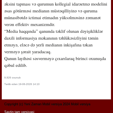
əksini tapması və qurumun kollegial idarəetmə modelini
əsas götürməsi medianın müstəqilliyinə və quruma
münasibətdə ictimai etimadın yüksəlməsinə zəmanət
verən effektiv mexanizmdir.
“Media haqqında” qanunda təklif olunan dəyişikliklər
daxili informasiya məkanının təhlükəsizliyini təmin
etməyə, eləcə də yerli medianın inkişafına təkan
verməyə şərait yaradacaq.
Qanun layihəsi səsverməyə çıxarılaraq birinci oxunuşda
qəbul edilib.
9,926 oxunub
Tərtib edən 19-06-2026 14:10
Copyright (c) Yeni Zaman Mobil versiya 2024 Mobil versiya
Saytin tam versiyasi