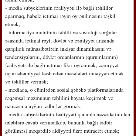
- media subyeklərinin fəaliyyəti ilə bağlı təhlillər
aparmaq, habelə ictimai rəyin öyrənilməsini təşkil
etmək;
- informasiya mühitinin təhlili və sosioloji sorğular
əsasında ictimai rəyi, dövlət və cəmiyyət arasında
qarşılıqlı münasibətlərin inkişaf dinamikasını və
tendensiyalarını, dövlət orqanlarının (qurumlarının)
fəaliyyəti ilə bağlı ictimai fikri öyrənmək, cəmiyyət
üçün əhəmiyyət kəsb edən məsələləri müəyyən etmək
və təkliflər vermək;
- mediada, o cümlədən sosial şəbəkə platformalarında
rəqəmsal məzmunun təhlilini həyata keçirmək və
nəticəsinə uyğun tədbirlər görmək;
- media subyektlərinin fəaliyyəti qanunla nəzərdə tutulan
tələblərə cavab vermədikdə, bununla bağlı tədbir
görülməsi məqsədilə aidiyyəti üzrə müraciət etmək;