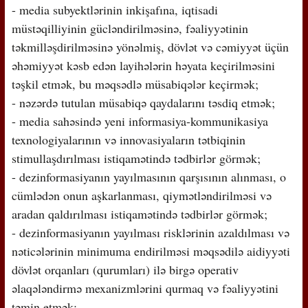
- media subyektlərinin inkişafına, iqtisadi
müstəqilliyinin gücləndirilməsinə, fəaliyyətinin
təkmilləşdirilməsinə yönəlmiş, dövlət və cəmiyyət üçün
əhəmiyyət kəsb edən layihələrin həyata keçirilməsini
təşkil etmək, bu məqsədlə müsabiqələr keçirmək;
- nəzərdə tutulan müsabiqə qaydalarını təsdiq etmək;
- media sahəsində yeni informasiya-kommunikasiya
texnologiyalarının və innovasiyaların tətbiqinin
stimullaşdırılması istiqamətində tədbirlər görmək;
- dezinformasiyanın yayılmasının qarşısının alınması, o
cümlədən onun aşkarlanması, qiymətləndirilməsi və
aradan qaldırılması istiqamətində tədbirlər görmək;
- dezinformasiyanın yayılması risklərinin azaldılması və
nəticələrinin minimuma endirilməsi məqsədilə aidiyyəti
dövlət orqanları (qurumları) ilə birgə operativ
əlaqələndirmə mexanizmlərini qurmaq və fəaliyyətini
təmin etmək;