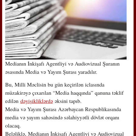
Medianın İnkişafı Agentliyi və Audiovizual Şuranın
əsasında Media və Yayım Şurası yaradılır.
Bu, Milli Məclisin bu gün keçirilən iclasında
müzakirəyə çıxarılan “Media haqqında” qanuna təklif
edilən
dəyişikliklərdə
əksini tapıb.
Media və Yayım Şurası Azərbaycan Respublikasında
media və yayım sahəsində səlahiyyətli dövlət orqanı
olacaq.
Beləliklə, Medianın İnkişafı Agentliyi və Audiovizual