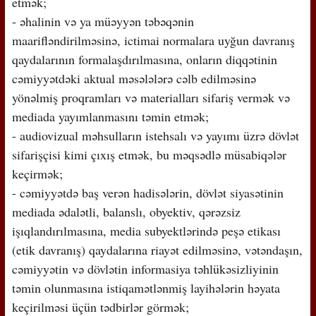
etmək;
- əhalinin və ya müəyyən təbəqənin
maarifləndirilməsinə, ictimai normalara uyğun davranış
qaydalarının formalaşdırılmasına, onların diqqətinin
cəmiyyətdəki aktual məsələlərə cəlb edilməsinə
yönəlmiş proqramları və materialları sifariş vermək və
mediada yayımlanmasını təmin etmək;
- audiovizual məhsulların istehsalı və yayımı üzrə dövlət
sifarişçisi kimi çıxış etmək, bu məqsədlə müsabiqələr
keçirmək;
- cəmiyyətdə baş verən hadisələrin, dövlət siyasətinin
mediada ədalətli, balanslı, obyektiv, qərəzsiz
işıqlandırılmasına, media subyektlərində peşə etikası
(etik davranış) qaydalarına riayət edilməsinə, vətəndaşın,
cəmiyyətin və dövlətin informasiya təhlükəsizliyinin
təmin olunmasına istiqamətlənmiş layihələrin həyata
keçirilməsi üçün tədbirlər görmək;