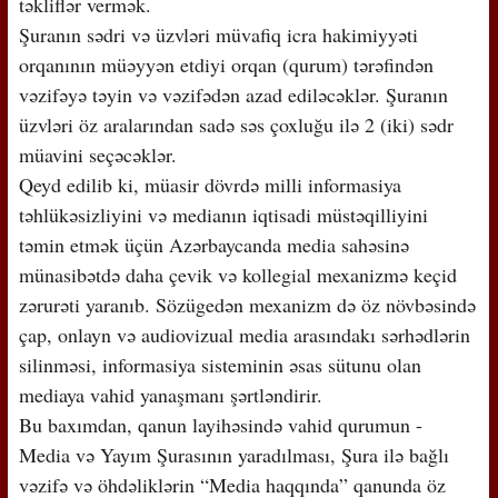
təkliflər vermək.
Şuranın sədri və üzvləri müvafiq icra hakimiyyəti
orqanının müəyyən etdiyi orqan (qurum) tərəfindən
vəzifəyə təyin və vəzifədən azad ediləcəklər. Şuranın
üzvləri öz aralarından sadə səs çoxluğu ilə 2 (iki) sədr
müavini seçəcəklər.
Qeyd edilib ki, müasir dövrdə milli informasiya
təhlükəsizliyini və medianın iqtisadi müstəqilliyini
təmin etmək üçün Azərbaycanda media sahəsinə
münasibətdə daha çevik və kollegial mexanizmə keçid
zərurəti yaranıb. Sözügedən mexanizm də öz növbəsində
çap, onlayn və audiovizual media arasındakı sərhədlərin
silinməsi, informasiya sisteminin əsas sütunu olan
mediaya vahid yanaşmanı şərtləndirir.
Bu baxımdan, qanun layihəsində vahid qurumun -
Media və Yayım Şurasının yaradılması, Şura ilə bağlı
vəzifə və öhdəliklərin “Media haqqında” qanunda öz