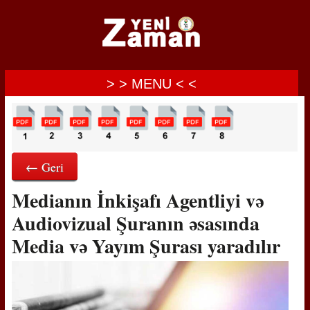
> > MENU < <
← Geri
Medianın İnkişafı Agentliyi və
Audiovizual Şuranın əsasında
Media və Yayım Şurası yaradılır