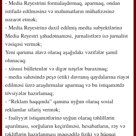
- Media Reyestrini formalaşdırmaq, aparmaq, ondan
istifadə edilməsinə və məlumatların mühafizəsinə
nəzarət etmək;
- Media Reyestrinə daxil edilmiş media subyektlərinə
Media Reyestri şəhadətnaməsi, jurnalistlərə isə jurnalist
vəsiqəsi vermək;
Yeni quruma əlavə olaraq aşağıdakı vəzifələr şamil
olunacaq:
- xüsusi bülletenlər və digər nəşrlər buraxmaq;
- media sahəsində peşə (etik) davranış qaydalarına riayət
edilməsi üzrə araşdırmalar aparmaq və bu istiqamətdə
tövsiyələr hazırlamaq;
- “Reklam haqqında” qanuna uyğun olaraq sosial
reklamlar sifariş vermək;
- fəaliyyət istiqamətlərinə uyğun olaraq təhlillərin
aparılması, sorğuların keçirilməsi, hesabatların, rəy və
təkliflərin hazırlanması məqsədilə fiziki və hüquqi