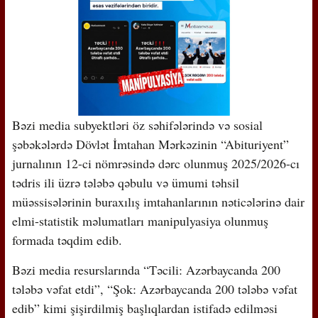
Bəzi media subyektləri öz səhifələrində və sosial
şəbəkələrdə Dövlət İmtahan Mərkəzinin “Abituriyent”
jurnalının 12-ci nömrəsində dərc olunmuş 2025/2026-cı
tədris ili üzrə tələbə qəbulu və ümumi təhsil
müəssisələrinin buraxılış imtahanlarının nəticələrinə dair
elmi-statistik məlumatları manipulyasiya olunmuş
formada təqdim edib.
Bəzi media resurslarında “Təcili: Azərbaycanda 200
tələbə vəfat etdi”, “Şok: Azərbaycanda 200 tələbə vəfat
edib” kimi şişirdilmiş başlıqlardan istifadə edilməsi