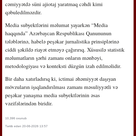
cəmiyyətdə süni ajiotaj yaratmaq cəhdi kimi
qəbuledilməzdir.
Media subyektlərini məlumat yayarkən “Media
haqqında” Azərbaycan Respublikası Qanununun
tələblərinə, habelə peşəkar jurnalistika prinsiplərinə
ciddi şəkildə riayət etməyə çağırırıq. Xüsusilə statistik
məlumatların şərhi zamanı onların mənbəyi,
metodologiyası və konteksti düzgün izah edilməlidir.
Bir daha xatırladırıq ki, ictimai əhəmiyyət daşıyan
mövzuların işıqlandırılması zamanı məsuliyyətli və
peşəkar yanaşma media subyektlərinin əsas
vəzifələrindən biridir.
10,396 oxunub
Tərtib edən 20-06-2026 13:57