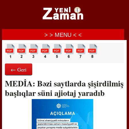
> > MENU < <
← Geri
MEDİA: Bəzi saytlarda şişirdilmiş
başlıqlar süni ajiotaj yaradıb