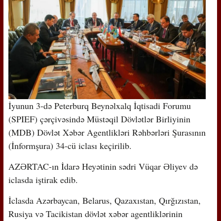
İyunun 3-də Peterburq Beynəlxalq İqtisadi Forumu
(SPIEF) çərçivəsində Müstəqil Dövlətlər Birliyinin
(MDB) Dövlət Xəbər Agentlikləri Rəhbərləri Şurasının
(İnformşura) 34-cü iclası keçirilib.
AZƏRTAC-ın İdarə Heyətinin sədri Vüqar Əliyev də
iclasda iştirak edib.
İclasda Azərbaycan, Belarus, Qazaxıstan, Qırğızıstan,
Rusiya və Tacikistan dövlət xəbər agentliklərinin