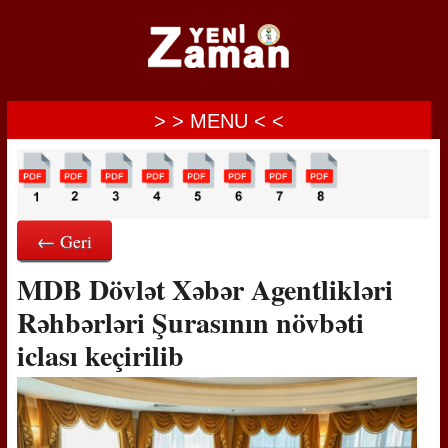
> > MENU < <
← Geri
MDB Dövlət Xəbər Agentlikləri
Rəhbərləri Şurasının növbəti
iclası keçirilib