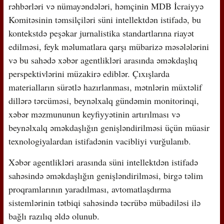
rəhbərləri və nümayəndələri, həmçinin MDB İcraiyyə
Komitəsinin təmsilçiləri süni intellektdən istifadə, bu
kontekstdə peşəkar jurnalistika standartlarına riayət
edilməsi, feyk məlumatlara qarşı mübarizə məsələlərini
və bu sahədə xəbər agentlikləri arasında əməkdaşlıq
perspektivlərini müzakirə ediblər. Çıxışlarda
materialların sürətlə hazırlanması, mətnlərin müxtəlif
dillərə tərcüməsi, beynəlxalq gündəmin monitorinqi,
xəbər məzmununun keyfiyyətinin artırılması və
beynəlxalq əməkdaşlığın genişləndirilməsi üçün müasir
texnologiyalardan istifadənin vacibliyi vurğulanıb.
Xəbər agentlikləri arasında süni intellektdən istifadə
sahəsində əməkdaşlığın genişləndirilməsi, birgə təlim
proqramlarının yaradılması, avtomatlaşdırma
sistemlərinin tətbiqi sahəsində təcrübə mübadiləsi ilə
bağlı razılıq əldə olunub.