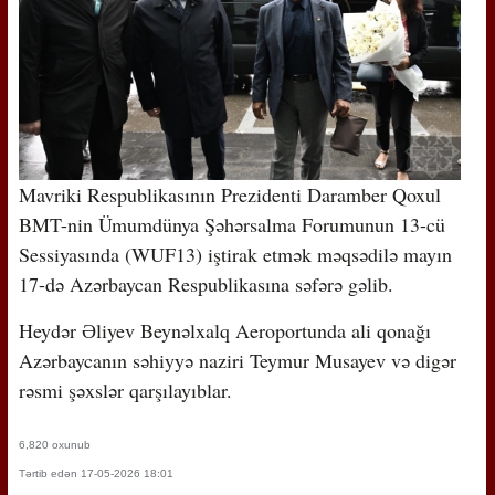
Mavriki Respublikasının Prezidenti Daramber Qoxul
BMT-nin Ümumdünya Şəhərsalma Forumunun 13-cü
Sessiyasında (WUF13) iştirak etmək məqsədilə mayın
17-də Azərbaycan Respublikasına səfərə gəlib.
Heydər Əliyev Beynəlxalq Aeroportunda ali qonağı
Azərbaycanın səhiyyə naziri Teymur Musayev və digər
rəsmi şəxslər qarşılayıblar.
6,820 oxunub
Tərtib edən 17-05-2026 18:01