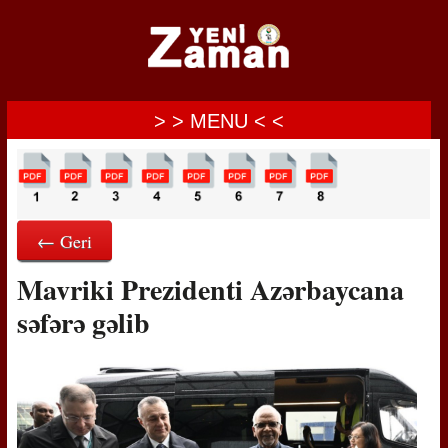
> > MENU < <
← Geri
Mavriki Prezidenti Azərbaycana
səfərə gəlib