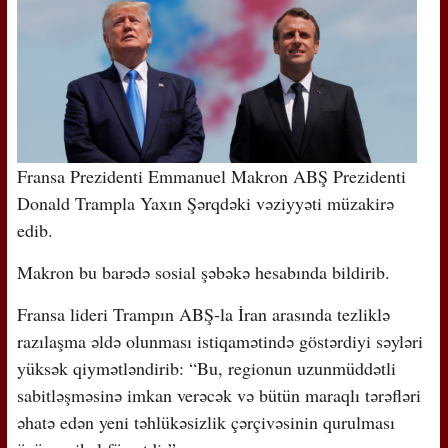
Fransa Prezidenti Emmanuel Makron ABŞ Prezidenti
Donald Trampla Yaxın Şərqdəki vəziyyəti müzakirə
edib.
Makron bu barədə sosial şəbəkə hesabında bildirib.
Fransa lideri Trampın ABŞ-la İran arasında tezliklə
razılaşma əldə olunması istiqamətində göstərdiyi səyləri
yüksək qiymətləndirib: “Bu, regionun uzunmüddətli
sabitləşməsinə imkan verəcək və bütün maraqlı tərəfləri
əhatə edən yeni təhlükəsizlik çərçivəsinin qurulması