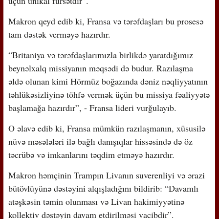
üçün unikal fürsətdir”.
Makron qeyd edib ki, Fransa və tərəfdaşları bu prosesə
tam dəstək verməyə hazırdır.
“Britaniya və tərəfdaşlarımızla birlikdə yaratdığımız
beynəlxalq missiyanın məqsədi də budur. Razılaşma
əldə olunan kimi Hörmüz boğazında dəniz nəqliyyatının
təhlükəsizliyinə töhfə vermək üçün bu missiya fəaliyyətə
başlamağa hazırdır”, - Fransa lideri vurğulayıb.
O əlavə edib ki, Fransa mümkün razılaşmanın, xüsusilə
nüvə məsələləri ilə bağlı danışıqlar hissəsində də öz
təcrübə və imkanlarını təqdim etməyə hazırdır.
Makron həmçinin Trampın Livanın suverenliyi və ərazi
bütövlüyünə dəstəyini alqışladığını bildirib: “Davamlı
atəşkəsin təmin olunması və Livan hakimiyyətinə
kollektiv dəstəyin davam etdirilməsi vacibdir”.