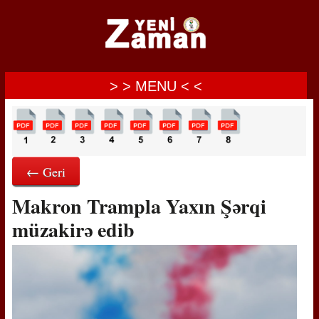
> > MENU < <
← Geri
Makron Trampla Yaxın Şərqi
müzakirə edib