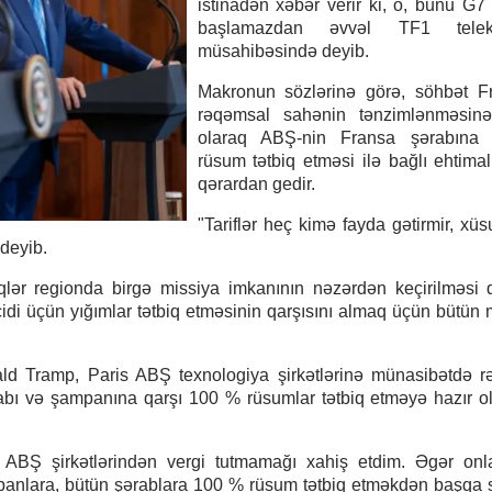
istinadən xəbər verir ki, o, bunu G7
başlamazdan əvvəl TF1 teleka
müsahibəsində deyib.
Makronun sözlərinə görə, söhbət F
rəqəmsal sahənin tənzimlənməsin
olaraq ABŞ-nin Fransa şərabın
rüsum tətbiq etməsi ilə bağlı ehtima
qərardan gedir.
"Tariflər heç kimə fayda gətirmir, xü
 deyib.
qlər regionda birgə missiya imkanının nəzərdən keçirilməsi 
idi üçün yığımlar tətbiq etməsinin qarşısını almaq üçün bütü
d Tramp, Paris ABŞ texnologiya şirkətlərinə münasibətdə 
rabı və şampanına qarşı 100 % rüsumlar tətbiq etməyə hazır 
BŞ şirkətlərindən vergi tutmamağı xahiş etdim. Əgər onl
anlara, bütün şərablara 100 % rüsum tətbiq etməkdən başqa