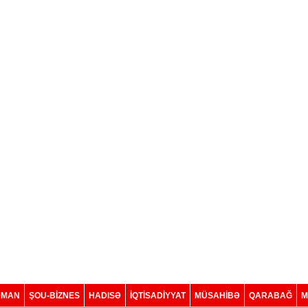
DMAN
ŞOU-BİZNES
HADISƏ
İQTISADIYYAT
MÜSAHİBƏ
QARABAĞ
M