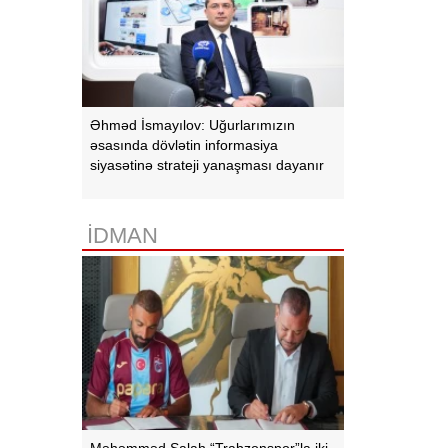
Əhməd İsmayılov: Uğurlarımızın
əsasında dövlətin informasiya
siyasətinə strateji yanaşması dayanır
İDMAN
Məhəmməd Salah “Trabzonspor”la iki