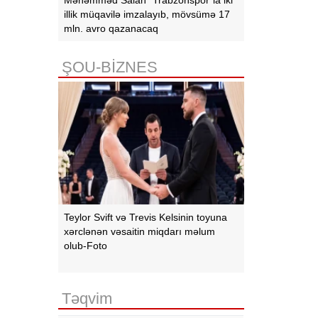
illik müqavilə imzalayıb, mövsümə 17
mln. avro qazanacaq
ŞOU-BİZNES
Teylor Svift və Trevis Kelsinin toyuna
xərclənən vəsaitin miqdarı məlum
olub-Foto
Təqvim