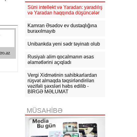
11:17
Rusiyadan Ermənistana
Azərbaycandan keçməklə 15 vaqon
Süni intellekt və Yaradan: yaradılış
buğda, 10 vaqon daş kömür
və Yaradan haqqında düşüncələr
göndərilib
Kamran Əsədov ev dustaqlığına
10:54
KİV: Ukrayna Qazaxıstan
buraxılmayıb
neftini daşıyan tankerləri hədəfə
almayacaq
Unibankda yeni sədr təyinatı olub
10:44
CNN: ABŞ Baş Qərargah rəisi
İranla müharibədən çıxış yolu axtarır
Rusiyalı alim qocalmanın əsas
əlamətlərini açıqladı
10:26
Ermənistanın Baş naziri: Yaxın
vaxtlarda TRIPP layihəsinin praktiki
Vergi Xidmətinin sahibkarlardan
icrasına başlayacağıq
rüşvət almaqda təqsirləndirilən
vəzifəli şəxsləri həbs edilib -
10:15
Paşinyan: Ermənistanla
BİRGƏ MƏLUMAT
Azərbaycan arasında münaqişə
səhifəsi bağlanıb, sülh bərqərar
olub
MÜSAHİBƏ