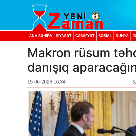
ANA SƏHİFƏ
SİYASƏT
CƏMİYYƏT
SOSIAL
DÜNYA
İ
Makron rüsum təhd
danışıq aparacağın
15-06-2026 16:34
5