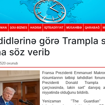
DMAN
ŞOU-BİZNES
HADISƏ
İQTISADIYYAT
MÜSAHİBƏ
QARABAĞ
M
idlərinə görə Trampla s
a söz verib
,520 oxunub
Fransa Prezidenti Emmanuel Makron 
rüsumlarının tətbiqi təhdidləri fon
Prezidenti Donald Trampla "
çərçivəsində, lakin sərt" danışıq 
niyyətində olduğunu bildirib.
Yenizaman "The Guardian" n