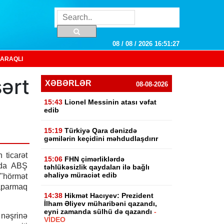
08 / 08 / 2026 16:51:28
ARAQLI
ərt
XƏBƏRLƏR
08-08-2026
15:43
Lionel Messinin atası vəfat
edib
15:19
Türkiyə Qara dənizdə
gəmilərin keçidini məhdudlaşdırır
ticarət
15:06
FHN çimərliklərdə
unda ABŞ
təhlükəsizlik qaydaları ilə bağlı
əhaliyə müraciət edib
hörmət
aparmaq
14:38
Hikmət Hacıyev: Prezident
İlham Əliyev müharibəni qazandı,
eyni zamanda sülhü də qazandı
-
əşrinə
VİDEO