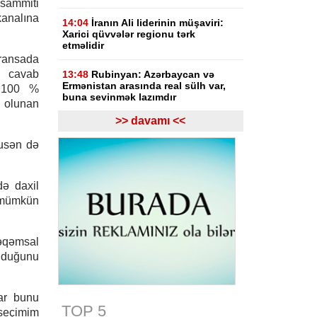
 sammiti
nalına
14:04
İranın Ali liderinin müşaviri:
Xarici qüvvələr regionu tərk
etməlidir
ransada
ə cavab
13:48
Rubinyan: Azərbaycan və
Ermənistan arasında real sülh var,
a 100 %
buna sevinmək lazımdır
l olunan
>> davamı <<
13:08
Gürcüstan hakimiyyəti Rusiya
ilə müharibənin başlamasında
susən də
Saakaşvilini günahlandırıb
12:47
Ermənistanın Baş naziri Nikol
də daxil
Paşinyan Azərbaycan Prezidenti
n mümkün
İlham Əliyevə zəng edib
12:27
Bazar günü Azərbaycanda 40
dərəcə isti olacaq
rəqəmsal
olduğunu
11:33
Türkiyəli ekspert: İlham
Əliyevin rəhbərliyi ilə tarixi dönüş
baş verdi
ar bunu
TOP 5
 seçimim