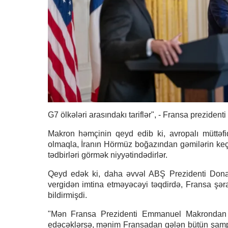
G7 ölkələri arasındakı tariflər", - Fransa prezidenti
Makron həmçinin qeyd edib ki, avropalı müttəfi
olmaqla, İranın Hörmüz boğazından gəmilərin keç
tədbirləri görmək niyyətindədirlər.
Qeyd edək ki, daha əvvəl ABŞ Prezidenti Donal
vergidən imtina etməyəcəyi təqdirdə, Fransa şə
bildirmişdi.
"Mən Fransa Prezidenti Emmanuel Makrondan A
edəcəklərsə, mənim Fransadan gələn bütün şamp