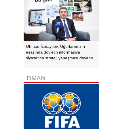
Əhməd İsmayılov: Uğurlarımızın
əsasında dövlətin informasiya
siyasətinə strateji yanaşması dayanır
İDMAN