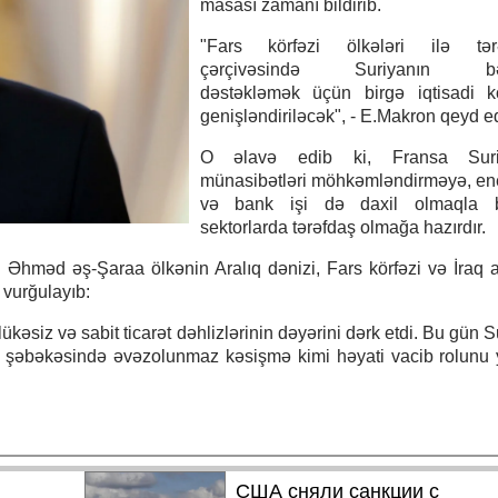
masası zamanı bildirib.
"Fars körfəzi ölkələri ilə tərə
çərçivəsində Suriyanın bər
dəstəkləmək üçün birgə iqtisadi ko
genişləndiriləcək", - E.Makron qeyd e
O əlavə edib ki, Fransa Suri
münasibətləri möhkəmləndirməyə, en
və bank işi də daxil olmaqla b
sektorlarda tərəfdaş olmağa hazırdır.
 Əhməd əş-Şaraa ölkənin Aralıq dənizi, Fars körfəzi və İraq 
 vurğulayıb:
siz və sabit ticarət dəhlizlərinin dəyərini dərk etdi. Bu gün S
ları şəbəkəsində əvəzolunmaz kəsişmə kimi həyati vacib rolunu