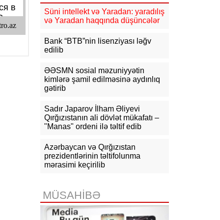
14:31
Böyük Britaniya Rusiyaya
Süni intellekt və Yaradan: yaradılış
qarşı sanksiyaları genişləndirib
və Yaradan haqqında düşüncələr
14:18
BTC ilə indiyədək 630 mln.
Bank “BTB”nin lisenziyası ləğv
tondan artıq neft nəql olunub
edilib
13:52
Elman Abdullayev UNESCO-
ƏƏSMN sosial məzuniyyətin
dan geri çağırılıb, yeni daimi
kimlərə şamil edilməsinə aydınlıq
nümayəndə təyin edilib
gətirib
13:51
Azərbaycanın Avropa Şurası
Sadır Japarov İlham Əliyevi
yanında daimi nümayəndəsi geri
Qırğızıstanın ali dövlət mükafatı –
çağırılıb
"Manas" ordeni ilə təltif edib
13:40
Bəxtiyar Aslanbəyli “Şöhrət”
ordeni ilə təltif edilib
Azərbaycan və Qırğızıstan
prezidentlərinin təltifolunma
mərasimi keçirilib
MÜSAHİBƏ