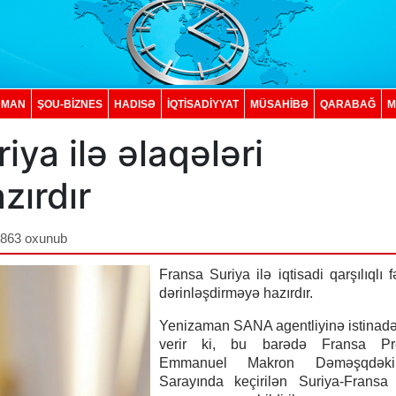
DMAN
ŞOU-BİZNES
HADISƏ
İQTISADIYYAT
MÜSAHİBƏ
QARABAĞ
M
ya ilə əlaqələri
zırdır
,863 oxunub
Fransa Suriya ilə iqtisadi qarşılıqlı f
dərinləşdirməyə hazırdır.
Yenizaman SANA agentliyinə istinad
verir ki, bu barədə Fransa Pre
Emmanuel Makron Dəməşqdək
Sarayında keçirilən Suriya-Fransa 