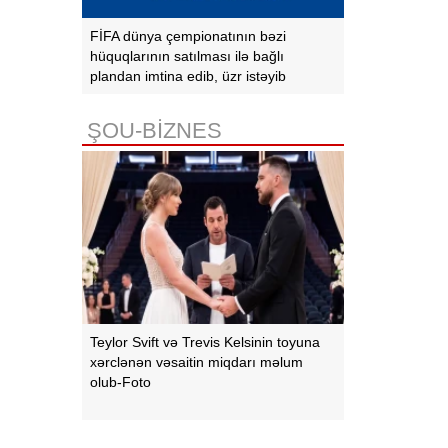
FİFA dünya çempionatının bəzi
hüquqlarının satılması ilə bağlı
plandan imtina edib, üzr istəyib
ŞOU-BİZNES
Teylor Svift və Trevis Kelsinin toyuna
xərclənən vəsaitin miqdarı məlum
olub-Foto