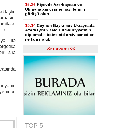
15:26
Kiyevdə Azərbaycan və
Ukrayna xarici işlər nazirlərinin
fdaşlıq
görüşü olub
pasını
mitələr
15:14
Ceyhun Bayramov Ukraynada
dib.
Azərbaycan Xalq Cümhuriyyətinin
diplomatik irsinə aid arxiv sənədləri
ilə tanış olub
ya ilə
ergetika
>> davamı <<
15:02
İbrahim Kalın Suriyanın xarici
ir sıra
işlər naziri ilə regional məsələləri
müzakirə edib
arasında
15:00
Novruzəli Aslanov İsmayıllıda
növbəti dəfə vətəndaşları qəbul
edib
-Fotolar
uriyanın
 yenidən
14:51
Ceyhun Bayramov İrpen
şəhərinə gedib
14:44
Hakan Fidan: ABŞ və İran
arasında danışıqlar bu gün müsbət
nəticə ilə başa çata bilər
TOP 5