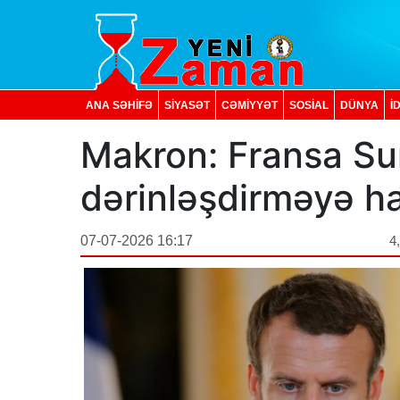
ANA SƏHİFƏ
SİYASƏT
CƏMİYYƏT
SOSIAL
DÜNYA
İ
Makron: Fransa Suri
dərinləşdirməyə ha
07-07-2026 16:17
4