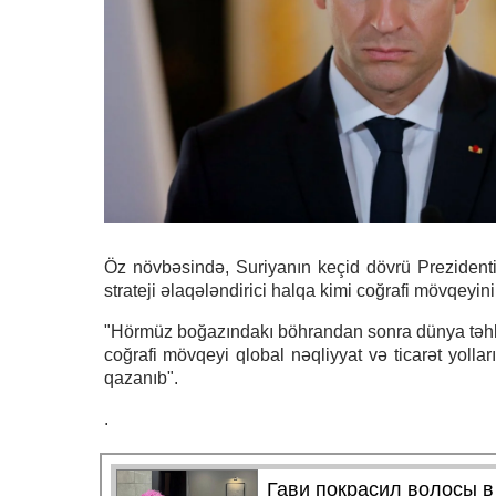
Öz növbəsində, Suriyanın keçid dövrü Prezidenti
strateji əlaqələndirici halqa kimi coğrafi mövqeyini
"Hörmüz boğazındakı böhrandan sonra dünya təhlükə
coğrafi mövqeyi qlobal nəqliyyat və ticarət yol
qazanıb".
.