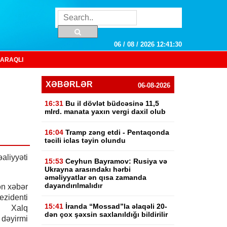
06 / 08 / 2026 12:41:31
ARAQLI
XƏBƏRLƏR
06-08-2026
16:31
Bu il dövlət büdcəsinə 11,5
mlrd. manata yaxın vergi daxil olub
16:04
Tramp zəng etdi - Pentaqonda
təcili iclas təyin olundu
əaliyyəti
15:53
Ceyhun Bayramov: Rusiya və
Ukrayna arasındakı hərbi
əməliyyatlar ən qısa zamanda
dayandırılmalıdır
ən xəbər
zidenti
15:41
İranda “Mossad”la əlaqəli 20-
i Xalq
dən çox şəxsin saxlanıldığı bildirilir
dəyirmi