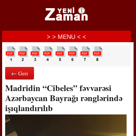
> > MENU < <
← Geri
Madridin “Cibeles” fəvvarəsi
Azərbaycan Bayrağı rənglərində
işıqlandırılıb