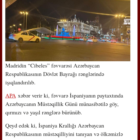
Madridin “Cibeles” fəvvarəsi Azərbaycan
Respublikasının Dövlət Bayrağı rənglərində
işıqlandırılıb.
APA
xəbər verir ki, fəvvarə İspaniyanın paytaxtında
Azərbaycanın Müstəqillik Günü münasibətilə göy,
qırmızı və yaşıl rənglərə bürünüb.
Qeyd edək ki, İspaniya Krallığı Azərbaycan
Respublikasının müstəqilliyini tanıyan və ölkəmizlə