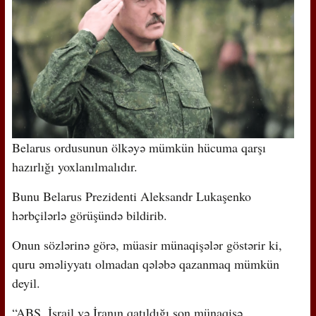
Belarus ordusunun ölkəyə mümkün hücuma qarşı
hazırlığı yoxlanılmalıdır.
Bunu Belarus Prezidenti Aleksandr Lukaşenko
hərbçilərlə görüşündə bildirib.
Onun sözlərinə görə, müasir münaqişələr göstərir ki,
quru əməliyyatı olmadan qələbə qazanmaq mümkün
deyil.
“ABŞ, İsrail və İranın qatıldığı son münaqişə.