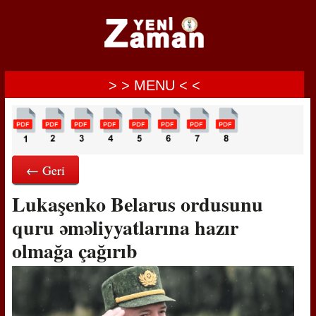
> > MENU < <
← Geri
Lukaşenko Belarus ordusunu
quru əməliyyatlarına hazır
olmağa çağırıb