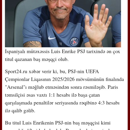
İspaniyalı mütəxəssis Luis Enrike PSJ tarixində ən çox
titul qazanan baş məşqçi olub.
Sport24.ru xəbər verir ki, bu, PSJ-nin UEFA
Çempionlar Liqasının 2025/2026 mövsümünün finalında
"Arsenal"ı məğlub etməsindən sonra rəsmiləşib. Paris
təmsilçisi əsas vaxtı 1:1 hesabı ilə başa çatan
qarşılaşmada penaltilər seriyasında rəqibinə 4:3 hesabı
ilə qalib gəlib.
Bu titul Luis Enrikenin PSJ-nin baş məşqçisi kimi