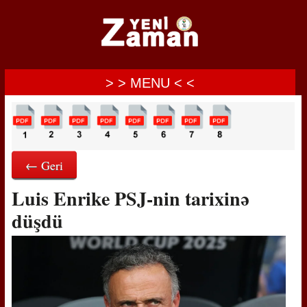
> > MENU < <
← Geri
Luis Enrike PSJ-nin tarixinə
düşdü