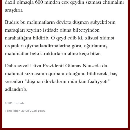
daxil olmaqla 600 mindən çox qeydin sızması ehtimalını
araşdırır.
Budris bu məlumatların dövlətə düşmən subyektlərin
maraqları xeyrinə istifadə oluna biləcəyindən
narahatlığını bildirib. O qeyd edib ki, xüsusi xidmət
orqanları qiymətləndirmələrinə görə, oğurlanmış
məlumatlar belə strukturların əlinə keçə bilər.
Daha əvvəl Litva Prezidenti Gitanas Nauseda da
məlumat sızmasının qurbanı olduğunu bildirərək, baş
verənləri "düşmən dövlətlərin mümkün fəaliyyəti"
adlandırıb.
6,281 oxunub
Tərtib edən 30-05-2026 16:03