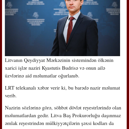
Litvanın Qeydiyyat Mərkəzinin sistemindən ölkənin
xarici işlər naziri Kyastutis Budrisə və onun ailə
üzvlərinə aid məlumatlar oğurlanıb.
LRT telekanalı xəbər verir ki, bu barədə nazir məlumat
verib.
Nazirin sözlərinə görə, söhbət dövlət reyestrlərində olan
məlumatlardan gedir. Litva Baş Prokurorluğu daşınmaz
əmlak reyestrindən mülkiyyətçilərin şəxsi kodları da