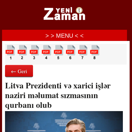
> > MENU < <
← Geri
Litva Prezidenti və xarici işlər
naziri məlumat sızmasının
qurbanı olub