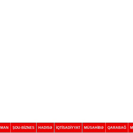
DMAN
ŞOU-BİZNES
HADISƏ
İQTISADIYYAT
MÜSAHİBƏ
QARABAĞ
M