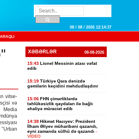
08 / 08 / 2026 12:14:37
ARAQLI
"
XƏBƏRLƏR
08-08-2026
15:43
Lionel Messinin atası vəfat
edib
15:19
Türkiyə Qara dənizdə
gəmilərin keçidini məhdudlaşdırır
 vitse-
15:06
FHN çimərliklərdə
isçisi və
təhlükəsizlik qaydaları ilə bağlı
əhaliyə müraciət edib
 Media
umdünya
14:38
Hikmət Hacıyev: Prezident
ssiyası
İlham Əliyev müharibəni qazandı,
 "Urban
eyni zamanda sülhü də qazandı
-
VİDEO