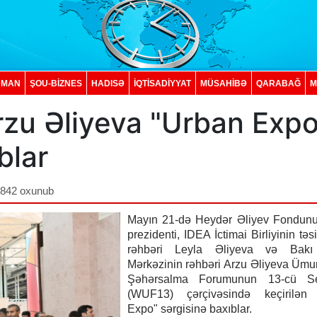
DMAN
ŞOU-BİZNES
HADISƏ
İQTISADIYYAT
MÜSAHİBƏ
QARABAĞ
M
rzu Əliyeva "Urban Expo
blar
,842 oxunub
Mayın 21-də Heydər Əliyev Fondunun
prezidenti, IDEA İctimai Birliyinin təs
rəhbəri Leyla Əliyeva və Bakı
Mərkəzinin rəhbəri Arzu Əliyeva Üm
Şəhərsalma Forumunun 13-cü Se
(WUF13) çərçivəsində keçirilən
Expo" sərgisinə baxıblar.