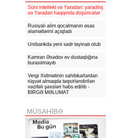
11:17
Rusiyadan Ermənistana
Azərbaycandan keçməklə 15 vaqon
Süni intellekt və Yaradan: yaradılış
buğda, 10 vaqon daş kömür
və Yaradan haqqında düşüncələr
göndərilib
Rusiyalı alim qocalmanın əsas
10:54
KİV: Ukrayna Qazaxıstan
əlamətlərini açıqladı
neftini daşıyan tankerləri hədəfə
almayacaq
Unibankda yeni sədr təyinatı olub
10:44
CNN: ABŞ Baş Qərargah rəisi
İranla müharibədən çıxış yolu axtarır
Kamran Əsədov ev dustaqlığına
buraxılmayıb
10:26
Ermənistanın Baş naziri: Yaxın
vaxtlarda TRIPP layihəsinin praktiki
Vergi Xidmətinin sahibkarlardan
icrasına başlayacağıq
rüşvət almaqda təqsirləndirilən
vəzifəli şəxsləri həbs edilib -
10:15
Paşinyan: Ermənistanla
BİRGƏ MƏLUMAT
Azərbaycan arasında münaqişə
səhifəsi bağlanıb, sülh bərqərar
olub
MÜSAHİBƏ