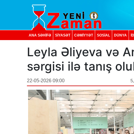
ANA SƏHİFƏ
SİYASƏT
CƏMİYYƏT
SOSIAL
DÜNYA
İ
Leyla Əliyeva və A
sərgisi ilə tanış olu
22-05-2026 09:00
5