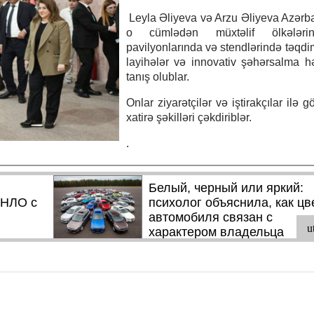
Leyla Əliyeva və Arzu Əliyeva Azərb
o cümlədən müxtəlif ölkələrin
pavilyonlarında və stendlərində təqdi
layihələr və innovativ şəhərsalma həl
tanış olublar.
Onlar ziyarətçilər və iştirakçılar ilə 
xatirə şəkilləri çəkdiriblər.
.