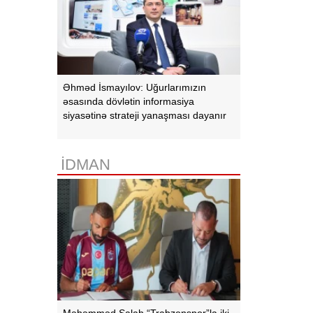
Əhməd İsmayılov: Uğurlarımızın
əsasında dövlətin informasiya
siyasətinə strateji yanaşması dayanır
İDMAN
Məhəmməd Salah “Trabzonspor”la iki