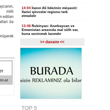
aycanın,
14:04
İranın Ali liderinin müşaviri:
 milli
Xarici qüvvələr regionu tərk
etməlidir
m edilən
ləri ilə
13:48
Rubinyan: Azərbaycan və
Ermənistan arasında real sülh var,
buna sevinmək lazımdır
görüşərək
>> davamı <<
13:08
Gürcüstan hakimiyyəti Rusiya
ilə müharibənin başlamasında
Saakaşvilini günahlandırıb
12:47
Ermənistanın Baş naziri Nikol
Paşinyan Azərbaycan Prezidenti
İlham Əliyevə zəng edib
12:27
Bazar günü Azərbaycanda 40
dərəcə isti olacaq
11:33
Türkiyəli ekspert: İlham
Əliyevin rəhbərliyi ilə tarixi dönüş
baş verdi
TOP 5