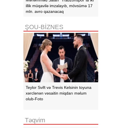
illik müqavilə imzalayıb, mövsümə 17
mln. avro qazanacaq
ŞOU-BİZNES
Teylor Svift və Trevis Kelsinin toyuna
xərclənən vəsaitin miqdarı məlum
olub-Foto
Təqvim