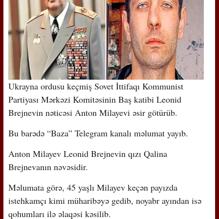
Ukrayna ordusu keçmiş Sovet İttifaqı Kommunist
Partiyası Mərkəzi Komitəsinin Baş katibi Leonid
Brejnevin nəticəsi Anton Milayevi əsir götürüb.
Bu barədə “Baza” Telegram kanalı məlumat yayıb.
Anton Milayev Leonid Brejnevin qızı Qalina
Brejnevanın nəvəsidir.
Məlumata görə, 45 yaşlı Milayev keçən payızda
istehkamçı kimi müharibəyə gedib, noyabr ayından isə
qohumları ilə əlaqəsi kəsilib.