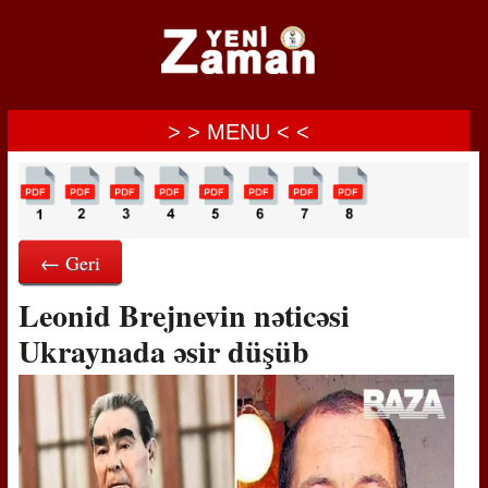
> > MENU < <
← Geri
Leonid Brejnevin nəticəsi
Ukraynada əsir düşüb