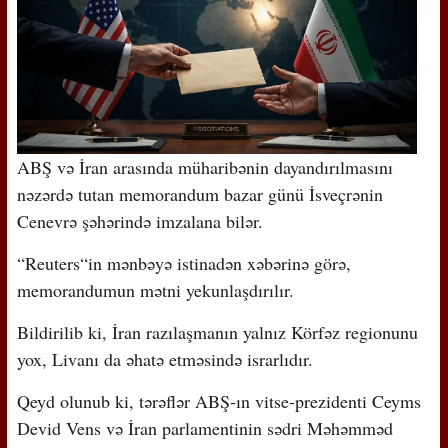
ABŞ və İran arasında müharibənin dayandırılmasını
nəzərdə tutan memorandum bazar günü İsveçrənin
Cenevrə şəhərində imzalana bilər.
“Reuters“in mənbəyə istinadən xəbərinə görə,
memorandumun mətni yekunlaşdırılır.
Bildirilib ki, İran razılaşmanın yalnız Körfəz regionunu
yox, Livanı da əhatə etməsində israrlıdır.
Qeyd olunub ki, tərəflər ABŞ-ın vitse-prezidenti Ceyms
Devid Vens və İran parlamentinin sədri Məhəmməd