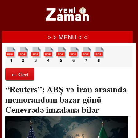
> > MENU < <
← Geri
“Reuters”: ABŞ və İran arasında
memorandum bazar günü
Cenevrədə imzalana bilər