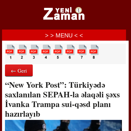
> > MENU < <
← Geri
“New York Post”: Türkiyədə
saxlanılan SEPAH-la əlaqəli şəxs
İvanka Trampa sui-qəsd planı
hazırlayıb