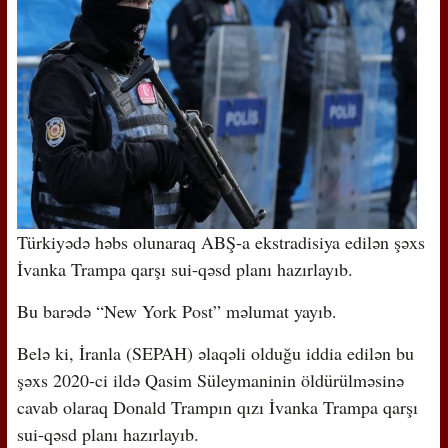
Türkiyədə həbs olunaraq ABŞ-a ekstradisiya edilən şəxs
İvanka Trampa qarşı sui-qəsd planı hazırlayıb.
Bu barədə “New York Post” məlumat yayıb.
Belə ki, İranla (SEPAH) əlaqəli olduğu iddia edilən bu
şəxs 2020-ci ildə Qasim Süleymaninin öldürülməsinə
cavab olaraq Donald Trampın qızı İvanka Trampa qarşı
sui-qəsd planı hazırlayıb.