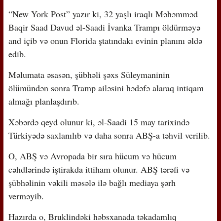
“New York Post” yazır ki, 32 yaşlı iraqlı Məhəmməd
Baqir Saad Davud əl-Saadi İvanka Trampı öldürməyə
and içib və onun Florida ştatındakı evinin planını əldə
edib.
Məlumata əsasən, şübhəli şəxs Süleymaninin
ölümündən sonra Tramp ailəsini hədəfə alaraq intiqam
almağı planlaşdırıb.
Xəbərdə qeyd olunur ki, əl-Saadi 15 may tarixində
Türkiyədə saxlanılıb və daha sonra ABŞ-a təhvil verilib.
O, ABŞ və Avropada bir sıra hücum və hücum
cəhdlərində iştirakda ittiham olunur. ABŞ tərəfi və
şübhəlinin vəkili məsələ ilə bağlı mediaya şərh
verməyib.
Hazırda o, Bruklindəki həbsxanada təkadamlıq