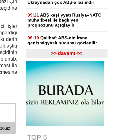
 bəzi Çin
Ukraynadan çox ABŞ-a lazımdır
eçidinə
09:21
ABŞ kəşfiyyatı Rusiya–NATO
müharibəsi ilə bağlı yeni
proqnozunu açıqlayıb
i işlər
 apardığı
09:10
Qalibaf: ABŞ-nin İrana
kı dərin
genişmiqyaslı hücumu gözlənilir
fdaşlıq
çidinin
>> davamı <<
08:57
Pezeşkian: ABŞ İranın tətbiq
 olunub.
edilən təzyiqlər nəticəsində süqut
nması ilə
edəcəyini düşünürdü
eçməsinə
06-08-2026
19:10
Məhəmməd Salah
“Trabzonspor”la iki illik müqavilə
imzalayıb, mövsümə 17 mln. avro
qazanacaq
19:03
Rubinyan Matviyenkoya ixrac
məhdudiyyətlərindən narahatlığını
çatdırıb
TOP 5