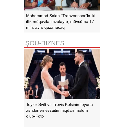
Məhəmməd Salah “Trabzonspor”la iki
illik müqavilə imzalayıb, mövsümə 17
mln. avro qazanacaq
ŞOU-BİZNES
Teylor Svift və Trevis Kelsinin toyuna
xərclənən vəsaitin miqdarı məlum
olub-Foto