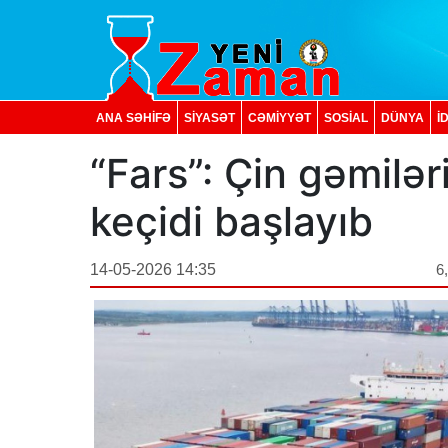
ANA SƏHİFƏ
SİYASƏT
CƏMİYYƏT
SOSIAL
DÜNYA
İ
“Fars”: Çin gəmilə
keçidi başlayıb
14-05-2026 14:35
6