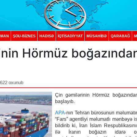
DMAN
ŞOU-BİZNES
HADISƏ
İQTISADIYYAT
MÜSAHİBƏ
QARABAĞ
M
rinin Hörmüz boğazında
,622 oxunub
Çin gəmilərinin Hörmüz boğazından
başlayıb.
APA
-nın Tehran bürosunun məlumatı
“Fars” agentliyi məlumatlı mənbəyə i
bildirib ki, İran İslam Respublikasını
ilə İranın boğazın idarə ol