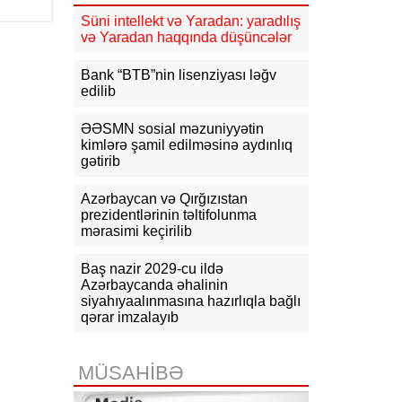
19:01
“Real Madrid” 125 milyon
avroluq Yan Diomande transferini
Süni intellekt və Yaradan: yaradılış
rəsmən açıqlayıb
və Yaradan haqqında düşüncələr
18:15
MİQ üzrə faktiki yaşayış
Bank “BTB”nin lisenziyası ləğv
rayonuna uyğun vakansiya seçimi
edilib
başlayır
ƏƏSMN sosial məzuniyyətin
18:10
Rusiya XİN: Ermənistan Aİ-yə
kimlərə şamil edilməsinə aydınlıq
yaxınlaşmanı diversifikasiya
gətirib
adlandırmamalıdır
Azərbaycan və Qırğızıstan
18:03
Rasim İldırımzadə, Zaur
prezidentlərinin təltifolunma
Mirzəzadə və Qoşqar Məmmədovun
mərasimi keçirilib
apellyasiya şikayəti üzrə məhkəmə
başlayıb
Baş nazir 2029-cu ildə
17:12
Gürcüstan Gəlirlər Xidməti
Azərbaycanda əhalinin
azərbaycanlı sürücülərin gömrükdə
siyahıyaalınmasına hazırlıqla bağlı
saxlanılması məsələsini araşdırır
qərar imzalayıb
17:06
"Europol" miqrantların qeyri-
qanuni daşınmasında şübhəli
MÜSAHİBƏ
bilinən suriyalıları saxlayıb