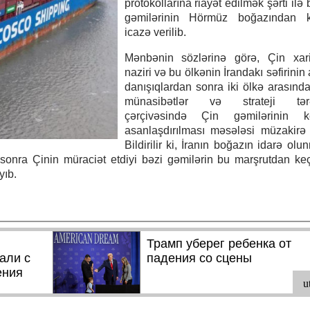
protokollarına riayət edilmək şərti ilə
gəmilərinin Hörmüz boğazından k
icazə verilib.
Mənbənin sözlərinə görə, Çin xaric
naziri və bu ölkənin İrandakı səfirinin
danışıqlardan sonra iki ölkə arasında
münasibətlər və strateji tərə
çərçivəsində Çin gəmilərinin ke
asanlaşdırılması məsələsi müzakirə
Bildirilir ki, İranın boğazın idarə olu
 sonra Çinin müraciət etdiyi bəzi gəmilərin bu marşrutdan k
yıb.