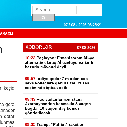
07 / 08 / 2026 06:25:22
ARAQLI
n
XƏBƏRLƏR
07-08-2026
10:23
Paşinyan: Ermənistanın Aİİ-yə
alternativ olaraq Aİ üzvlüyü variantı
hazırda mövcud deyil
09:57
İndiyə qədər 7 mindən çox
şəxs kolleclərə qəbul üzrə ixtisas
seçimində iştirak edib
 keçidi
09:43
Rusiyadan Ermənistana
Azərbaycandan keçməklə 8 vaqon
na görə,
buğda, 10 vaqon daş kömür
stinadən
göndəriləcək
n qərarı
unması
09:35
Tramp: “Patriot” raketləri