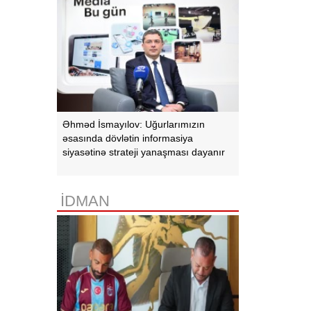
Əhməd İsmayılov: Uğurlarımızın
əsasında dövlətin informasiya
siyasətinə strateji yanaşması dayanır
İDMAN