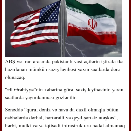
ABŞ və İran arasında pakistanlı vasitəçilərin iştirakı ilə
hazırlanan mümkün saziş layihəsi yaxın saatlarda dərc
olunacaq.
“Əl Ərəbiyyə”nin xəbərinə görə, saziş layihəsinin yaxın
saatlarda yayımlanması gözlənilir.
Sənəddə “quru, dəniz və hava da daxil olmaqla bütün
cəbhələrdə dərhal, hərtərəfli və qeyd-şərtsiz atəşkəs”,
hərbi, mülki və ya iqtisadi infrastrukturu hədəf almamaq