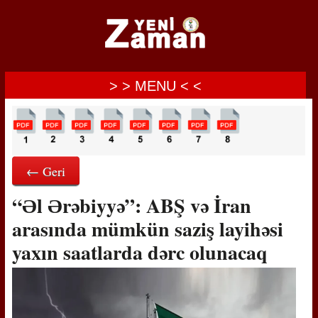
> > MENU < <
← Geri
“Əl Ərəbiyyə”: ABŞ və İran
arasında mümkün saziş layihəsi
yaxın saatlarda dərc olunacaq