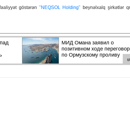
fəaliyyət göstərən
"NEQSOL Holding"
beynəlxalq şirkətlər 