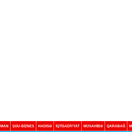
DMAN
ŞOU-BİZNES
HADISƏ
İQTISADIYYAT
MÜSAHİBƏ
QARABAĞ
M