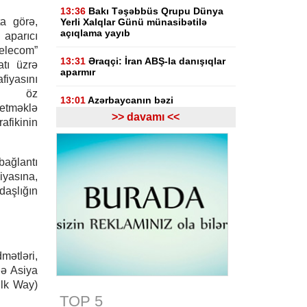
13:36
Bakı Təşəbbüs Qrupu Dünya
a görə,
Yerli Xalqlar Günü münasibətilə
açıqlama yayıb
aparıcı
Telecom”
13:31
Əraqçi: İran ABŞ-la danışıqlar
atı üzrə
aparmır
yasını
in öz
13:01
Azərbaycanın bəzi
tməklə
rayonlarında leysan yağacaq,
>> davamı <<
afikinin
şimşək çaxacaq, dolu düşəcək
12:20
Ankara Bakı və İrəvan
arasında sülh səylərini dəstəkləyir
ağlantı
asına,
12:10
Prezident İlham Əliyev
daşlığın
sinqapurlu həmkarını təbrik edib
12:03
Azərbaycan XİN Sinqapuru
Müstəqillik Günü münasibətilə
təbrik edib
mətləri,
lə Asiya
11:30
UEFA İnfantino ilə bağlı
ilk Way)
araşdırmaya hazırlaşır
TOP 5