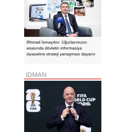
Əhməd İsmayılov: Uğurlarımızın
əsasında dövlətin informasiya
siyasətinə strateji yanaşması dayanır
İDMAN