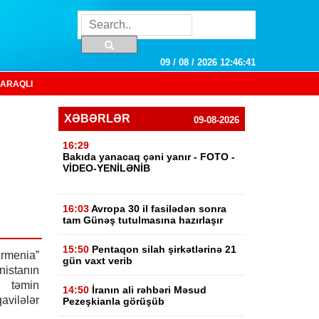
09 / 08 / 2026 12:46:41
ARAQLI
XƏBƏRLƏR
09-08-2026
16:29
Bakıda yanacaq çəni yanır - FOTO -
VİDEO-YENİLƏNİB
16:03
Avropa 30 il fasilədən sonra
tam Günəş tutulmasına hazırlaşır
15:50
Pentaqon silah şirkətlərinə 21
menia”
gün vaxt verib
nistanın
n təmin
14:50
İranın ali rəhbəri Məsud
vilələr
Pezeşkianla görüşüb