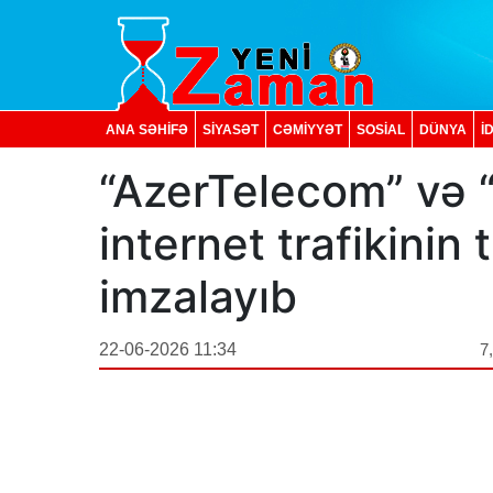
ANA SƏHİFƏ
SİYASƏT
CƏMİYYƏT
SOSIAL
DÜNYA
İ
“AzerTelecom” və 
internet trafikinin
imzalayıb
22-06-2026 11:34
7