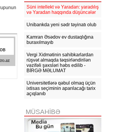
11:03
"Inter Mayami" Neymarı
Süni intellekt və Yaradan: yaradılış
qrupunun
heyətinə qatmaq istəyir
və Yaradan haqqında düşüncələr
10:56
Netanyahu Qəzzanın HƏMAS-
Unibankda yeni sədr təyinatı olub
ın nəzarətində olmayan hissəsində
yenidənqurma işlərini təsdiqləyib
Kamran Əsədov ev dustaqlığına
buraxılmayıb
10:50
ABŞ və Hindistan əməkdaşlığı
yenidən müzakirə edilib
Vergi Xidmətinin sahibkarlardan
10:32
KİV: Günəş tutulması
rüşvət almaqda təqsirləndirilən
Avropada elektrik enerjisi
vəzifəli şəxsləri həbs edilib -
çatışmazlığını dərinləşdirə bilər
BİRGƏ MƏLUMAT
Universitetlərə qəbul olmaq üçün
ixtisas seçiminin aparılacağı tarix
açıqlanıb
MÜSAHİBƏ