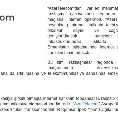
“AzerTelecom”dan verilən məlumat
razılaşma çərçivəsində regionun 
magistral internet operatoru “Azer
beynəlxalq internet trafikinin təchiz
ölkələrin sayını və coğrafi
genişləndirəcək, həmçin
infrastrukturundan istifadə e
Ermənistan istiqamətində internet tr
tranzitini təmin edəcək.
Bu kimi razılaşmalar regionda b
marşrutlarının diversifikasiy
n daha da artırılmasına və telekommunikasiya sahəsində əmək
siya şirkəti olmaqla internet trafikinin topdansatışı, rabitə xid
kommunikasiya xidmətləri təqdim edir. “
AzerTelecom
” Avropa i
əzərdə tutan transkontinental “Rəqəmsal İpək Yolu” (Digital S