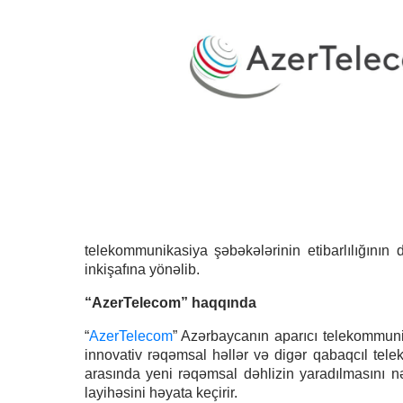
telekommunikasiya şəbəkələrinin etibarlılığını
inkişafına yönəlib.
“AzerTelecom” haqqında
“
AzerTelecom
” Azərbaycanın aparıcı telekommunika
innovativ rəqəmsal həllər və digər qabaqcıl tele
arasında yeni rəqəmsal dəhlizin yaradılmasını n
layihəsini həyata keçirir.