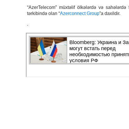
“AzerTelecom” müxtəlif ölkələrdə və sahələrdə 
tərkibində olan “
Azerconnect Group
”a daxildir.
.