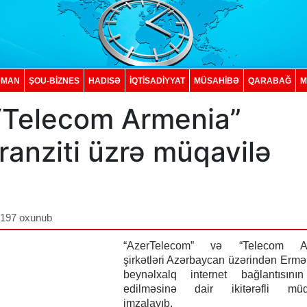
DMAN
ŞOU-BİZNES
HADISƏ
İQTISADIYYAT
MÜSAHİBƏ
QARABAĞ
M
“Telecom Armenia”
 tranziti üzrə müqavilə
,197 oxunub
“AzerTelecom” və “Telecom Ar
şirkətləri Azərbaycan üzərindən Ermə
beynəlxalq internet bağlantısını
edilməsinə dair ikitərəfli müqa
imzalayıb.