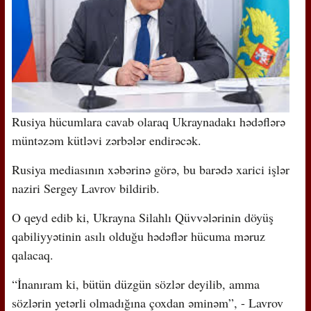
Rusiya hücumlara cavab olaraq Ukraynadakı hədəflərə
müntəzəm kütləvi zərbələr endirəcək.
Rusiya mediasının xəbərinə görə, bu barədə xarici işlər
naziri Sergey Lavrov bildirib.
O qeyd edib ki, Ukrayna Silahlı Qüvvələrinin döyüş
qabiliyyətinin asılı olduğu hədəflər hücuma məruz
qalacaq.
“İnanıram ki, bütün düzgün sözlər deyilib, amma
sözlərin yetərli olmadığına çoxdan əminəm”, - Lavrov