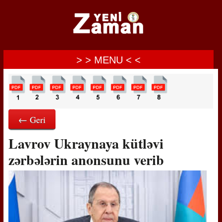
> > MENU < <
← Geri
Lavrov Ukraynaya kütləvi
zərbələrin anonsunu verib