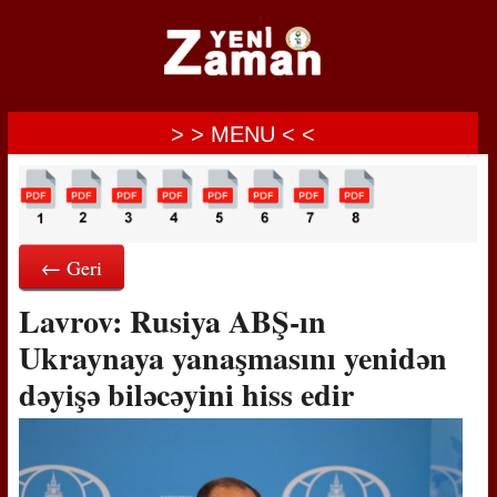
> > MENU < <
← Geri
Lavrov: Rusiya ABŞ-ın
Ukraynaya yanaşmasını yenidən
dəyişə biləcəyini hiss edir