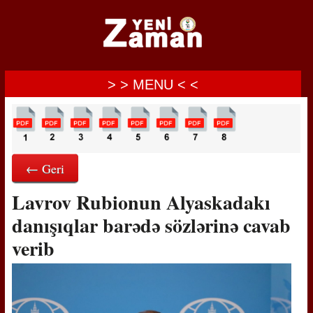
> > MENU < <
← Geri
Lavrov Rubionun Alyaskadakı
danışıqlar barədə sözlərinə cavab
verib