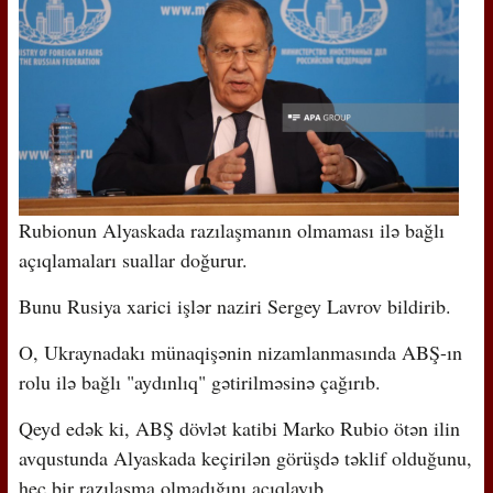
Rubionun Alyaskada razılaşmanın olmaması ilə bağlı
açıqlamaları suallar doğurur.
Bunu Rusiya xarici işlər naziri Sergey Lavrov bildirib.
O, Ukraynadakı münaqişənin nizamlanmasında ABŞ-ın
rolu ilə bağlı "aydınlıq" gətirilməsinə çağırıb.
Qeyd edək ki, ABŞ dövlət katibi Marko Rubio ötən ilin
avqustunda Alyaskada keçirilən görüşdə təklif olduğunu,
heç bir razılaşma olmadığını açıqlayıb.