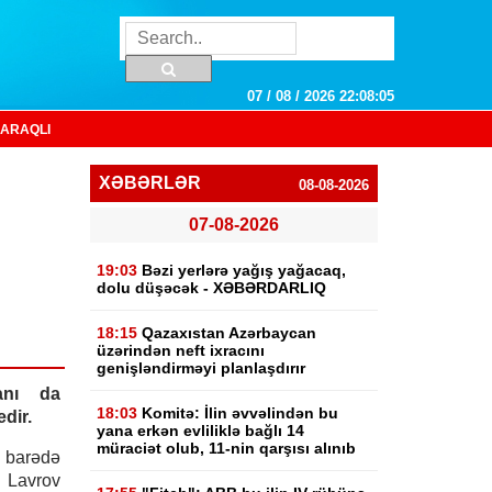
07 / 08 / 2026 22:08:06
ARAQLI
XƏBƏRLƏR
08-08-2026
07-08-2026
19:03
Bəzi yerlərə yağış yağacaq,
dolu düşəcək - XƏBƏRDARLIQ
18:15
Qazaxıstan Azərbaycan
üzərindən neft ixracını
genişləndirməyi planlaşdırır
anı da
18:03
Komitə: İlin əvvəlindən bu
dir.
yana erkən evliliklə bağlı 14
müraciət olub, 11-nin qarşısı alınıb
 barədə
y Lavrov