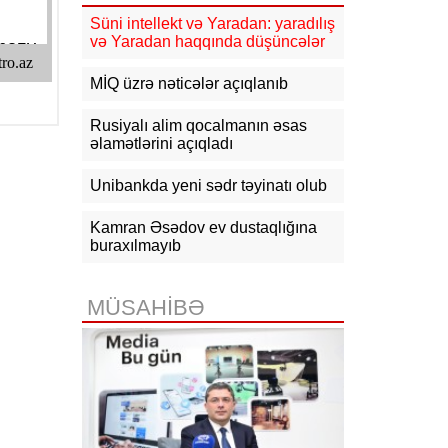
güclənəcək -
XƏBƏRDARLIQ
Süni intellekt və Yaradan: yaradılış
və Yaradan haqqında düşüncələr
16:10
Jurnalistika ixtisası üzrə
qabiliyyət imtahanının nəticələri
açıqlanıb
MİQ üzrə nəticələr açıqlanıb
15:50
Ədliyyə naziri Lerik rayonunda
Rusiyalı alim qocalmanın əsas
vətəndaşları qəbul edib
əlamətlərini açıqladı
15:24
Bakının mərkəzində 3
Unibankda yeni sədr təyinatı olub
obyektdə və evdə yanğın
söndürülüb, 2 nəfər tüstüdən
zəhərlənib
Kamran Əsədov ev dustaqlığına
buraxılmayıb
15:02
Ukrayna aqrar sektora yardım
üçün Aİ-dən 220 milyon avro istəyir
MÜSAHİBƏ
14:50
Türkiyə, Səudiyyə Ərəbistanı
və Pakistan Məkkə Sazişini
imzalayıb: Üzvlərdən birinə hücum
hamısına hücum sayılacaq