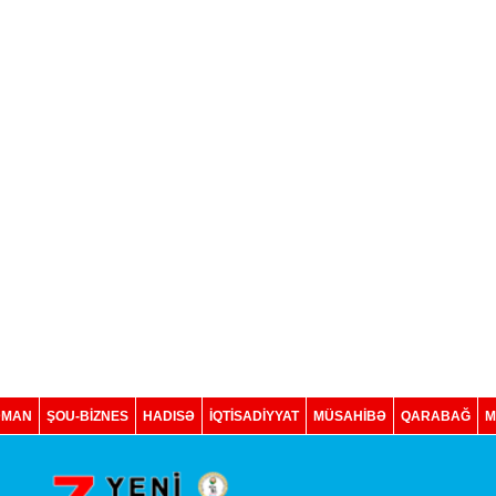
DMAN
ŞOU-BİZNES
HADISƏ
İQTISADIYYAT
MÜSAHİBƏ
QARABAĞ
M