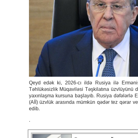
Qeyd edək ki, 2026-cı ildə Rusiya ilə Ermənis
Təhlükəsizlik Müqaviləsi Təşkilatına üzvlüyünü d
yaxınlaşma kursuna başlayıb. Rusiya dəfələrlə Erm
(Aİİ) üzvlük arasında mümkün qədər tez qərar ve
edib.
.