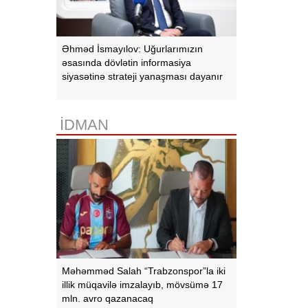
Əhməd İsmayılov: Uğurlarımızın
əsasında dövlətin informasiya
siyasətinə strateji yanaşması dayanır
İDMAN
Məhəmməd Salah “Trabzonspor”la iki
illik müqavilə imzalayıb, mövsümə 17
mln. avro qazanacaq