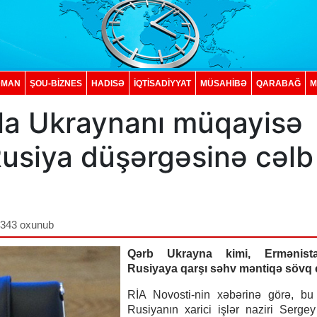
DMAN
ŞOU-BİZNES
HADISƏ
İQTISADIYYAT
MÜSAHİBƏ
QARABAĞ
M
la Ukraynanı müqayisə
-Rusiya düşərgəsinə cəlb
,343 oxunub
Qərb Ukrayna kimi, Ermənist
Rusiyaya qarşı səhv məntiqə sövq e
RİA Novosti-nin xəbərinə görə, bu
Rusiyanın xarici işlər naziri Serge