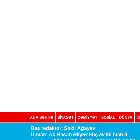
ANA SƏHİFƏ
SİYASƏT
CƏMİYYƏT
SOSIAL
DÜNYA
İ
Baş redaktor: Şakir Ağayev
Ünvan: Ak.Həsən Əliyev küç ev 90 mən 8