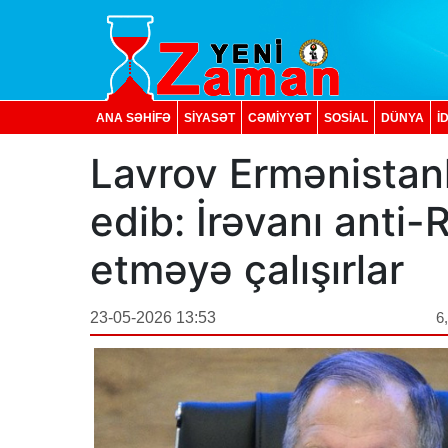
ANA SƏHİFƏ
SİYASƏT
CƏMİYYƏT
SOSIAL
DÜNYA
İ
Lavrov Ermənistan
edib: İrəvanı anti
etməyə çalışırlar
23-05-2026 13:53
6