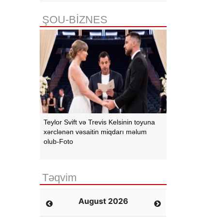
ŞOU-BİZNES
Teylor Svift və Trevis Kelsinin toyuna
xərclənən vəsaitin miqdarı məlum
olub-Foto
Təqvim
August 2026