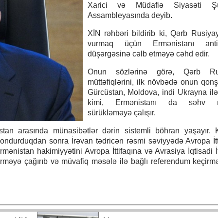
Xarici və Müdafiə Siyasəti Şu
Assambleyasında deyib.
XİN rəhbəri bildirib ki, Qərb Rusiya
vurmaq üçün Ermənistanı anti-
düşərgəsinə cəlb etməyə cəhd edir.
Onun sözlərinə görə, Qərb Rus
müttəfiqlərini, ilk növbədə onun qonşu
Gürcüstan, Moldova, indi Ukrayna il
kimi, Ermənistanı da səhv m
sürükləməyə çalışır.
tan arasında münasibətlər dərin sistemli böhran yaşayır. K
ondurduqdan sonra İrəvan tədricən rəsmi səviyyədə Avropa İtti
ənistan hakimiyyətini Avropa İttifaqına və Avrasiya İqtisadi İt
rməyə çağırıb və müvafiq məsələ ilə bağlı referendum keçirməy