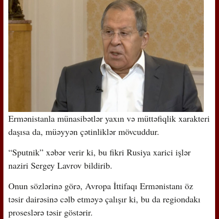
Ermənistanla münasibətlər yaxın və müttəfiqlik xarakteri
daşısa da, müəyyən çətinliklər mövcuddur.
“Sputnik” xəbər verir ki, bu fikri Rusiya xarici işlər
naziri Sergey Lavrov bildirib.
Onun sözlərinə görə, Avropa İttifaqı Ermənistanı öz
təsir dairəsinə cəlb etməyə çalışır ki, bu da regiondakı
proseslərə təsir göstərir.