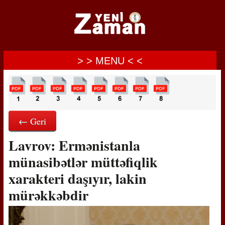
> > MENU < <
← Geri
Lavrov: Ermənistanla
münasibətlər müttəfiqlik
xarakteri daşıyır, lakin
mürəkkəbdir