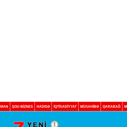
DMAN
ŞOU-BİZNES
HADISƏ
İQTISADIYYAT
MÜSAHİBƏ
QARABAĞ
M