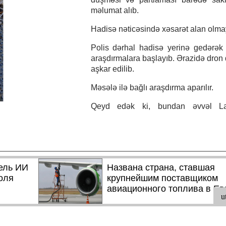
məlumat alıb.
Hadisə nəticəsində xəsarət alan olma
Polis dərhal hadisə yerinə gedərək
araşdırmalara başlayıb. Ərazidə dron q
aşkar edilib.
Məsələ ilə bağlı araşdırma aparılır.
Qeyd edək ki, bundan əvvəl La