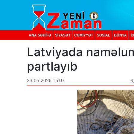
ANA SƏHİFƏ
SİYASƏT
CƏMİYYƏT
SOSIAL
DÜNYA
İ
Latviyada naməlum
partlayıb
23-05-2026 15:07
6