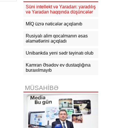
güclənəcək -
XƏBƏRDARLIQ
Süni intellekt və Yaradan: yaradılış
və Yaradan haqqında düşüncələr
16:10
Jurnalistika ixtisası üzrə
qabiliyyət imtahanının nəticələri
açıqlanıb
MİQ üzrə nəticələr açıqlanıb
15:50
Ədliyyə naziri Lerik rayonunda
Rusiyalı alim qocalmanın əsas
vətəndaşları qəbul edib
əlamətlərini açıqladı
15:24
Bakının mərkəzində 3
Unibankda yeni sədr təyinatı olub
obyektdə və evdə yanğın
söndürülüb, 2 nəfər tüstüdən
zəhərlənib
Kamran Əsədov ev dustaqlığına
buraxılmayıb
15:02
Ukrayna aqrar sektora yardım
üçün Aİ-dən 220 milyon avro istəyir
MÜSAHİBƏ
14:50
Türkiyə, Səudiyyə Ərəbistanı
və Pakistan Məkkə Sazişini
imzalayıb: Üzvlərdən birinə hücum
hamısına hücum sayılacaq