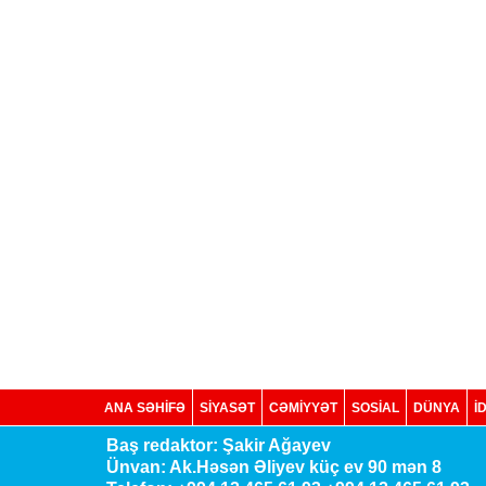
ANA SƏHİFƏ
SİYASƏT
CƏMİYYƏT
SOSIAL
DÜNYA
İ
Baş redaktor: Şakir Ağayev
Ünvan: Ak.Həsən Əliyev küç ev 90 mən 8