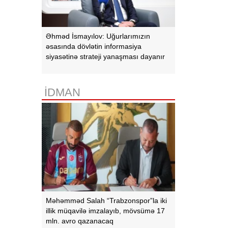
Əhməd İsmayılov: Uğurlarımızın
əsasında dövlətin informasiya
siyasətinə strateji yanaşması dayanır
İDMAN
Məhəmməd Salah “Trabzonspor”la iki
illik müqavilə imzalayıb, mövsümə 17
mln. avro qazanacaq