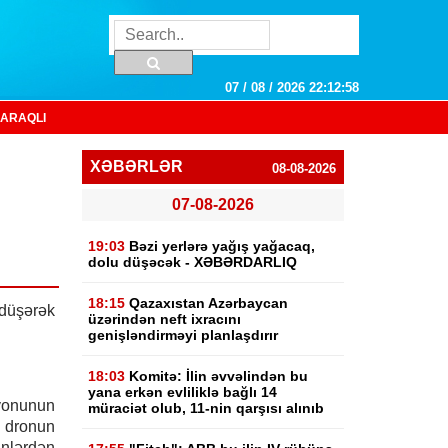
07 / 08 / 2026 22:12:58
ARAQLI
XƏBƏRLƏR
08-08-2026
07-08-2026
19:03
Bəzi yerlərə yağış yağacaq,
dolu düşəcək - XƏBƏRDARLIQ
18:15
Qazaxıstan Azərbaycan
üşərək
üzərindən neft ixracını
genişləndirməyi planlaşdırır
18:03
Komitə: İlin əvvəlindən bu
yana erkən evliliklə bağlı 14
yonunun
müraciət olub, 11-nin qarşısı alınıb
 dronun
nlərdən