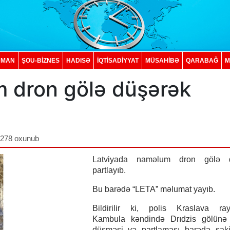
DMAN
ŞOU-BİZNES
HADISƏ
İQTISADIYYAT
MÜSAHİBƏ
QARABAĞ
M
 dron gölə düşərək
,278 oxunub
Latviyada naməlum dron gölə d
partlayıb.
Bu barədə “LETA” məlumat yayıb.
Bildirilir ki, polis Kraslava ra
Kambula kəndində Drıdzis gölünə
düşməsi və partlaması barədə saki