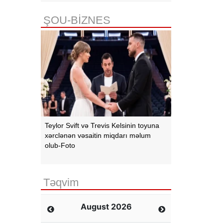
ŞOU-BİZNES
Teylor Svift və Trevis Kelsinin toyuna
xərclənən vəsaitin miqdarı məlum
olub-Foto
Təqvim
August 2026