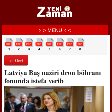
> > MENU < <
← Geri
Latviya Baş naziri dron böhranı
fonunda istefa verib