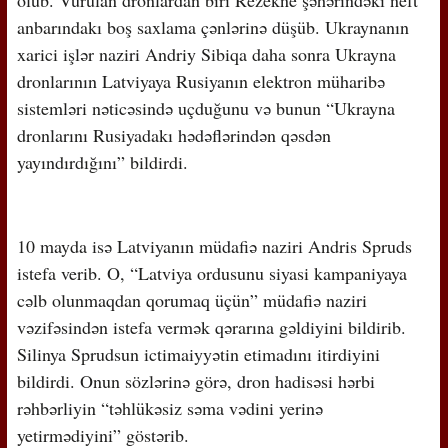
anbarındakı boş saxlama çənlərinə düşüb. Ukraynanın
xarici işlər naziri Andriy Sibiqa daha sonra Ukrayna
dronlarının Latviyaya Rusiyanın elektron müharibə
sistemləri nəticəsində uçduğunu və bunun “Ukrayna
dronlarını Rusiyadakı hədəflərindən qəsdən
yayındırdığını” bildirdi.
10 mayda isə Latviyanın müdafiə naziri Andris Spruds
istefa verib. O, “Latviya ordusunu siyasi kampaniyaya
cəlb olunmaqdan qorumaq üçün” müdafiə naziri
vəzifəsindən istefa vermək qərarına gəldiyini bildirib.
Silinya Sprudsun ictimaiyyətin etimadını itirdiyini
bildirdi. Onun sözlərinə görə, dron hadisəsi hərbi
rəhbərliyin “təhlükəsiz səma vədini yerinə
yetirmədiyini” göstərib.