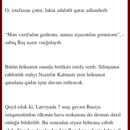
O, istefasını çətin, lakin ədalətli qərar adlandırıb.
“Mən vəzifədən gedirəm, amma siyasətdən getmirəm”, -
sabiq Baş nazir vurğulayıb.
Bütün hökumət onunla birlikdə istefa verib. Silinyanın
rəhbərlik etdiyi Nazirlər Kabineti yeni hökumət
qurulana qədər işini davam etdirəcək.
Qeyd edək ki, Latviyada 7 may gecəsi Rusiya
istiqamətindən ölkənin hava məkanına iki dronun daxil
olduğu bildirilib. Bu sonradan siyasi böhrana səbəb
olub. Vurulan dronlardan biri Rezekne şəhərindəki neft