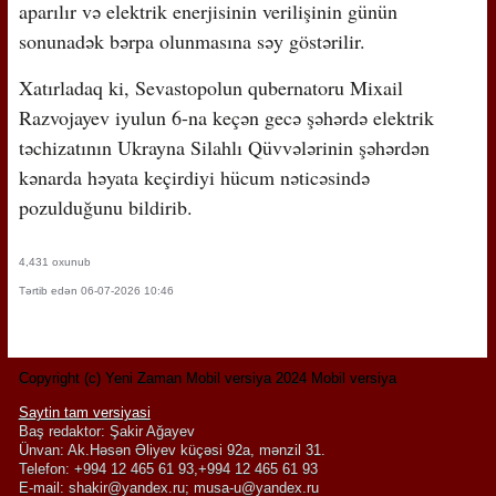
aparılır və elektrik enerjisinin verilişinin günün
sonunadək bərpa olunmasına səy göstərilir.
Xatırladaq ki, Sevastopolun qubernatoru Mixail
Razvojayev iyulun 6-na keçən gecə şəhərdə elektrik
təchizatının Ukrayna Silahlı Qüvvələrinin şəhərdən
kənarda həyata keçirdiyi hücum nəticəsində
pozulduğunu bildirib.
4,431 oxunub
Tərtib edən 06-07-2026 10:46
Copyright (c) Yeni Zaman Mobil versiya 2024 Mobil versiya
Saytin tam versiyasi
Baş redaktor: Şakir Ağayev
Ünvan: Ak.Həsən Əliyev küçəsi 92a, mənzil 31.
Telefon: +994 12 465 61 93,+994 12 465 61 93
E-mail:
shakir@yandex.ru
;
musa-u@yandex.ru