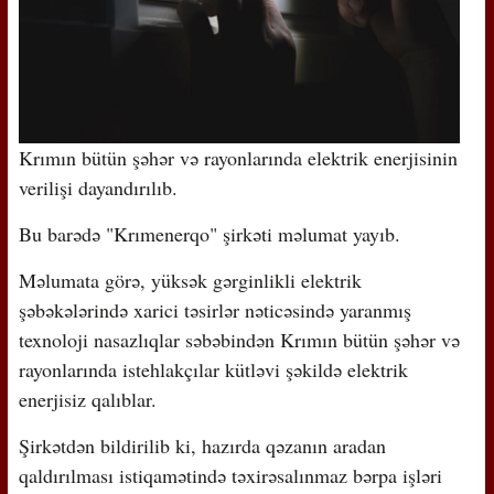
Krımın bütün şəhər və rayonlarında elektrik enerjisinin
verilişi dayandırılıb.
Bu barədə "Krımenerqo" şirkəti məlumat yayıb.
Məlumata görə, yüksək gərginlikli elektrik
şəbəkələrində xarici təsirlər nəticəsində yaranmış
texnoloji nasazlıqlar səbəbindən Krımın bütün şəhər və
rayonlarında istehlakçılar kütləvi şəkildə elektrik
enerjisiz qalıblar.
Şirkətdən bildirilib ki, hazırda qəzanın aradan
qaldırılması istiqamətində təxirəsalınmaz bərpa işləri