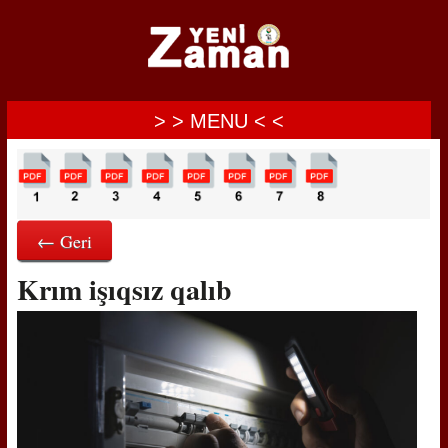
> > MENU < <
← Geri
Krım işıqsız qalıb