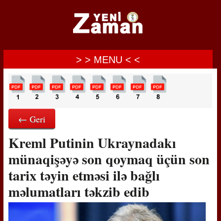
> > MENU < <
← Geri
Kreml Putinin Ukraynadakı
münaqişəyə son qoymaq üçün son
tarix təyin etməsi ilə bağlı
məlumatları təkzib edib