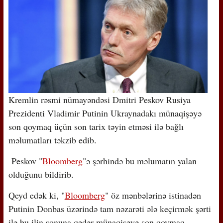
Kremlin rəsmi nümayəndəsi Dmitri Peskov Rusiya
Prezidenti Vladimir Putinin Ukraynadakı münaqişəyə
son qoymaq üçün son tarix təyin etməsi ilə bağlı
məlumatları təkzib edib.
Peskov "
Bloomberg
"ə şərhində bu məlumatın yalan
olduğunu bildirib.
Qeyd edək ki, "
Bloomberg
" öz mənbələrinə istinadən
Putinin Donbas üzərində tam nəzarəti ələ keçirmək şərti
ilə bu ilin sonuna qədər münaqişəyə son qoymaq