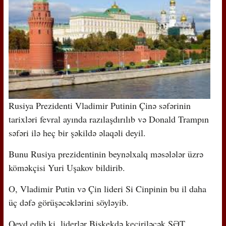
Rusiya Prezidenti Vladimir Putinin Çinə səfərinin
tarixləri fevral ayında razılaşdırılıb və Donald Trampın
səfəri ilə heç bir şəkildə əlaqəli deyil.
Bunu Rusiya prezidentinin beynəlxalq məsələlər üzrə
köməkçisi Yuri Uşakov bildirib.
O, Vladimir Putin və Çin lideri Si Cinpinin bu il daha
üç dəfə görüşəcəklərini söyləyib.
Qeyd edib ki, liderlər Bişkekdə keçiriləcək ŞƏT