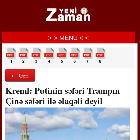
> > MENU < <
← Geri
Kreml: Putinin səfəri Trampın
Çinə səfəri ilə əlaqəli deyil