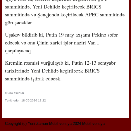
sammitində, Yeni Dehlidə keçiriləcək BRICS
sammitində və Şençjendə keçiriləcək APEC sammitində
görüşəcəklər.
Uşakov bildirib ki, Putin 19 may axşamı Pekinə səfər
edəcək və onu Çinin xarici işlər naziri Van İ
qarşılayacaq.
Kremlin rəsmisi vurğulayıb ki, Putin 12-13 sentyabr
tarixlərində Yeni Dehlidə keçiriləcək BRICS
sammitində iştirak edəcək.
8,084 oxunub
Tərtib edən 18-05-2026 17:22
Copyright (c) Yeni Zaman Mobil versiya 2024 Mobil versiya