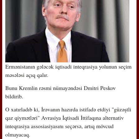
Ermənistanın gələcək iqtisadi inteqrasiya yolunun seçim
məsələsi açıq qalır.
Bunu Kremlin rəsmi nümayəndəsi Dmitri Peskov
bildirib.
O xatırladıb ki, İrəvanın hazırda istifadə etdiyi "güzəştli
qaz qiymətləri" Avrasiya İqtisadi İttifaqına alternativ
inteqrasiya assosiasiyasını seçərsə, artıq mövcud
olmayacaq.