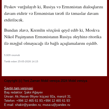
Peskov vurğulayıb ki, Rusiya və Ermənistan dialoqlarını
davam etdirir və Ermənistan tərəfi ilə təmaslar davam
etdiriləcək.
Bundan əlavə, Kremlin sözçüsü qeyd edib ki, Moskva
Nikol Paşinyanın Ermənistanın Rusiya əleyhinə ritorika
ilə məşğul olmayacağı ilə bağlı açıqlamalarını eşidib.
5,926 oxunub
Tərtib edən 25-05-2026 14:15
Copyright (c) Yeni Zaman Mobil versiya 2024 Mobil versiya
Saytin tam versiyasi
Baş redaktor: Şakir Ağayev
Ünvan: Ak.Həsən Əliyev küçəsi 92a, mənzil 31.
Telefon: +994 12 465 61 93,+994 12 465 61 93
E-mail:
shakir@yandex.ru
;
musa-u@yandex.ru