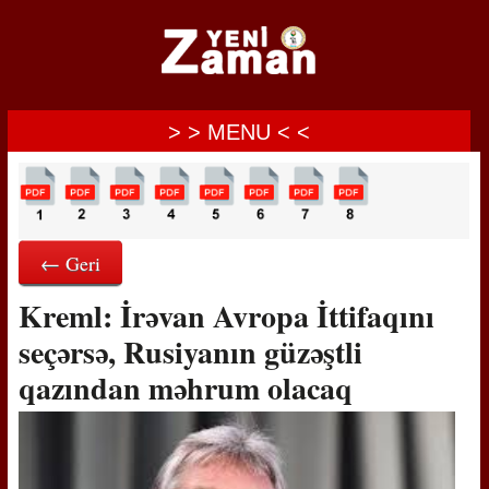
> > MENU < <
← Geri
Kreml: İrəvan Avropa İttifaqını
seçərsə, Rusiyanın güzəştli
qazından məhrum olacaq