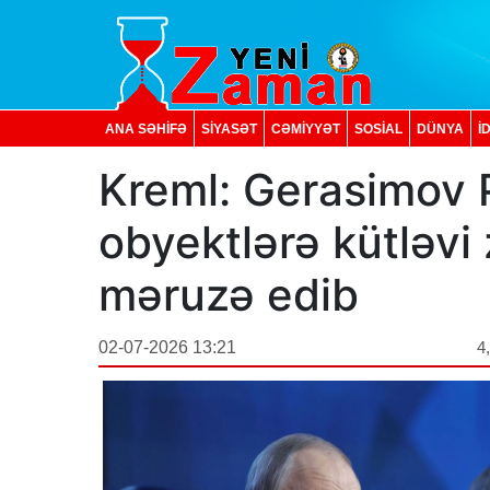
ANA SƏHİFƏ
SİYASƏT
CƏMİYYƏT
SOSIAL
DÜNYA
İ
Kreml: Gerasimov P
obyektlərə kütləvi 
məruzə edib
02-07-2026 13:21
4