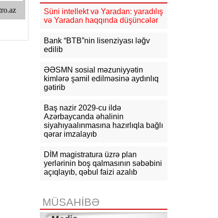
yenilənməsinə şərait yaradıb
Süni intellekt və Yaradan: yaradılış
və Yaradan haqqında düşüncələr
11:36
Tərtərdə ar-arvadın qətli ilə
bağlı bəzi təfərrüatlar məlum olub
Bank “BTB”nin lisenziyası ləğv
edilib
11:10
Türkiyə, Səudiyyə Ərəbistanı
və Pakistan üçtərəfli müdafiə sazişi
imzalayacaq
ƏƏSMN sosial məzuniyyətin
kimlərə şamil edilməsinə aydınlıq
10:44
Azərbaycanda aktiv
gətirib
vakansiyaların sayı 65 mini ötüb, ən
yüksək əməkhaqqı 10 min manatdır
Baş nazir 2029-cu ildə
Azərbaycanda əhalinin
10:23
Paşinyan: Ermənistanın Aİİ-yə
siyahıyaalınmasına hazırlıqla bağlı
alternativ olaraq Aİ üzvlüyü variantı
qərar imzalayıb
hazırda mövcud deyil
DİM magistratura üzrə plan
yerlərinin boş qalmasının səbəbini
açıqlayıb, qəbul faizi azalıb
MÜSAHİBƏ