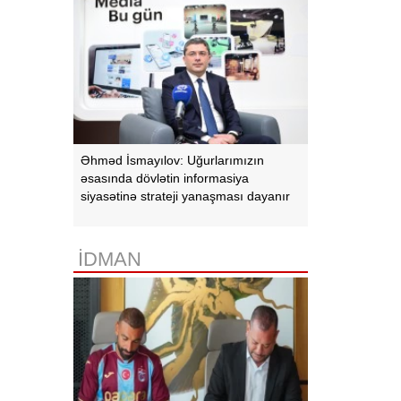
Əhməd İsmayılov: Uğurlarımızın
əsasında dövlətin informasiya
siyasətinə strateji yanaşması dayanır
İDMAN