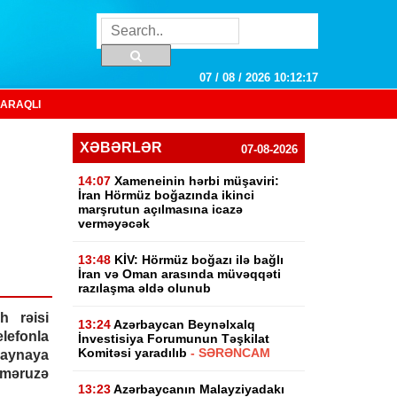
07 / 08 / 2026 10:12:18
ARAQLI
XƏBƏRLƏR
07-08-2026
14:07
Xameneinin hərbi müşaviri:
İran Hörmüz boğazında ikinci
marşrutun açılmasına icazə
verməyəcək
13:48
KİV: Hörmüz boğazı ilə bağlı
İran və Oman arasında müvəqqəti
razılaşma əldə olunub
 rəisi
13:24
Azərbaycan Beynəlxalq
efonla
İnvestisiya Forumunun Təşkilat
Komitəsi yaradılıb
- SƏRƏNCAM
aynaya
 məruzə
13:23
Azərbaycanın Malayziyadakı