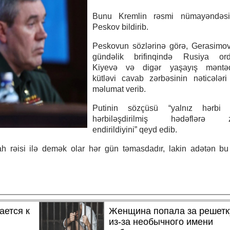
Bunu Kremlin rəsmi nümayəndəsi
Peskov bildirib.
Peskovun sözlərinə görə, Gerasimov
gündəlik brifinqində Rusiya or
Kiyevə və digər yaşayış məntəq
kütləvi cavab zərbəsinin nəticələr
məlumat verib.
Putinin sözçüsü “yalnız hərbi
hərbiləşdirilmiş hədəflərə zə
endirildiyini” qeyd edib.
ah rəisi ilə demək olar hər gün təmasdadır, lakin adətən b