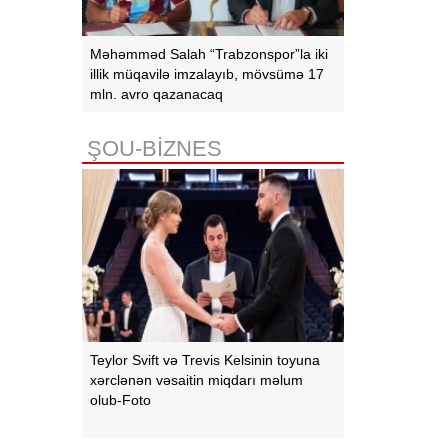
Məhəmməd Salah “Trabzonspor”la iki
illik müqavilə imzalayıb, mövsümə 17
mln. avro qazanacaq
ŞOU-BİZNES
Teylor Svift və Trevis Kelsinin toyuna
xərclənən vəsaitin miqdarı məlum
olub-Foto