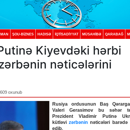
DMAN
ŞOU-BİZNES
HADISƏ
İQTISADIYYAT
MÜSAHİBƏ
QARABAĞ
M
utinə Kiyevdəki hərbi
zərbənin nəticələrini
,609 oxunub
Rusiya ordusunun Baş Qərargah
Valeri Gerasimov bu səhər tel
Prezident Vladimir Putinə Ukr
kütləvi
zərbənin
nəticələri barədə
edib.