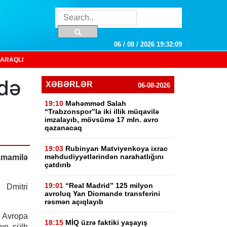
06 / 08 / 2026 19:32:10
ARAQLI
ndə
XƏBƏRLƏR
06-08-2026
19:10
Məhəmməd Salah
“Trabzonspor”la iki illik müqavilə
imzalayıb, mövsümə 17 mln. avro
qazanacaq
19:03
Rubinyan Matviyenkoya ixrac
məhdudiyyətlərindən narahatlığını
amamilə
çatdırıb
19:01
“Real Madrid” 125 milyon
 Dmitri
avroluq Yan Diomande transferini
rəsmən açıqlayıb
 Avropa
18:15
MİQ üzrə faktiki yaşayış
pın sülh