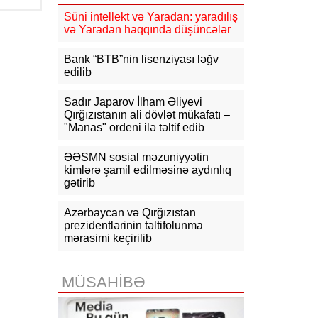
mlrd. manata yaxın vergi daxil olub
Süni intellekt və Yaradan: yaradılış
və Yaradan haqqında düşüncələr
16:04
Tramp zəng etdi - Pentaqonda
təcili iclas təyin olundu
Bank “BTB”nin lisenziyası ləğv
edilib
15:53
Ceyhun Bayramov: Rusiya və
Ukrayna arasındakı hərbi
əməliyyatlar ən qısa zamanda
Sadır Japarov İlham Əliyevi
dayandırılmalıdır
Qırğızıstanın ali dövlət mükafatı –
"Manas" ordeni ilə təltif edib
15:41
İranda “Mossad”la əlaqəli 20-
dən çox şəxsin saxlanıldığı bildirilir
ƏƏSMN sosial məzuniyyətin
kimlərə şamil edilməsinə aydınlıq
15:26
gətirib
Kiyevdə Azərbaycan və
Ukrayna xarici işlər nazirlərinin
görüşü olub
Azərbaycan və Qırğızıstan
prezidentlərinin təltifolunma
15:14
Ceyhun Bayramov Ukraynada
mərasimi keçirilib
Azərbaycan Xalq Cümhuriyyətinin
diplomatik irsinə aid arxiv sənədləri
ilə tanış olub
MÜSAHİBƏ