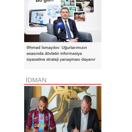
Əhməd İsmayılov: Uğurlarımızın
əsasında dövlətin informasiya
siyasətinə strateji yanaşması dayanır
İDMAN