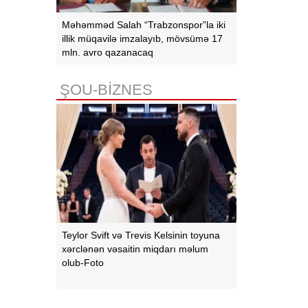
Məhəmməd Salah “Trabzonspor”la iki
illik müqavilə imzalayıb, mövsümə 17
mln. avro qazanacaq
ŞOU-BİZNES
Teylor Svift və Trevis Kelsinin toyuna
xərclənən vəsaitin miqdarı məlum
olub-Foto