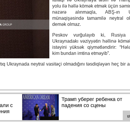
yolu ilə həllə kömək etmək üçün səmim
nəzərə alınmaqla, ABŞ-ın U
münaqişəsində tamamilə neytral o
demək olmaz.
Peskov vurğulayıb ki, Rusiya 
Ukraynadakı vəziyyətin həllinə köm
istəyini yüksək qiymətləndirir: “Həl
kim bundan imtina etməyib”.
ıq Ukraynada neytral vasitəçi olmadığını təsdiqləyən heç bir 