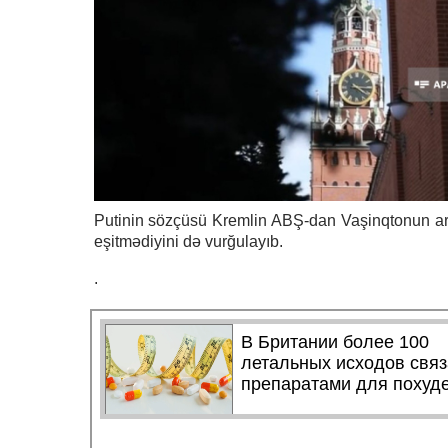
Putinin sözçüsü Kremlin ABŞ-dan Vaşinqtonun art
eşitmədiyini də vurğulayıb.
.