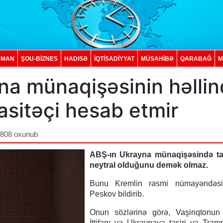
DMAN
ŞOU-BİZNES
HADISƏ
İQTISADIYYAT
MÜSAHİBƏ
QARABAĞ
M
na münaqişəsinin həlli
asitəçi hesab etmir
,808 oxunub
ABŞ-ın Ukrayna münaqişəsində t
neytral olduğunu demək olmaz.
Bunu Kremlin rəsmi nümayəndəsi
Peskov bildirib.
Onun sözlərinə görə, Vaşinqtonun
İttifaqı və Ukraynaya təsiri və Tram