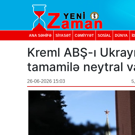
ANA SƏHİFƏ
SİYASƏT
CƏMİYYƏT
SOSIAL
DÜNYA
İ
Kreml ABŞ-ı Ukray
tamamilə neytral v
26-06-2026 15:03
5