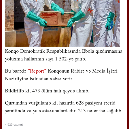
Konqo Demokratik Respublikasında Ebola qızdırmasına
yoluxma hallarının sayı 1 502-yə çatıb.
Bu barədə
"Report"
Konqonun Rabitə və Media İşləri
Nazirliyinə istinadən xəbər verir.
Bildirilib ki, 473 ölüm halı qeydə alınıb.
Qurumdan vurğulanıb ki, hazırda 628 pasiyent təcrid
şəraitində və ya xəstəxanalardadır, 213 nəfər isə sağalıb.
4,525 oxunub