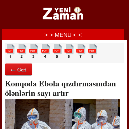
> > MENU < <
← Geri
Konqoda Ebola qızdırmasından
ölənlərin sayı artır