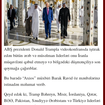
ABŞ prezidenti Donald Trampla videokonfransda iştirak
edən bütün ərəb və müsəlman liderləri onu İranla
müqaviləni qəbul etməyə və bölgədəki düşmənçiliyə son
qoymağa çağırıblar.
Bu barədə “Axios” müxbiri Barak Ravid öz mənbələrinə
istinadən məlumat verib.
Qeyd edək ki, Tramp Bəhreyn, Misir, İordaniya, Qətər,
BƏƏ, Pakistan, Səudiyyə Ərəbistanı və Türkiyə liderləri