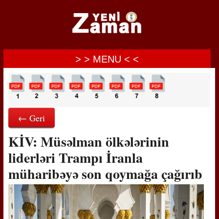
> > MENU < <
← Geri
KİV: Müsəlman ölkələrinin
liderləri Trampı İranla
müharibəyə son qoymağa çağırıb