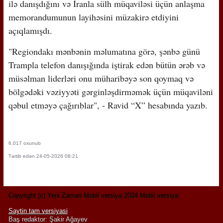
ilə danışdığını və İranla sülh müqaviləsi üçün anlaşma
memorandumunun layihəsini müzakirə etdiyini
açıqlamışdı.
"Regiondakı mənbənin məlumatına görə, şənbə günü
Trampla telefon danışığında iştirak edən bütün ərəb və
müsəlman liderləri onu müharibəyə son qoymaq və
bölgədəki vəziyyəti gərginləşdirməmək üçün müqaviləni
qəbul etməyə çağırıblar", - Ravid “X” hesabında yazıb.
6,017 oxunub
Tərtib edən 24-05-2026 08:21
Copyright (c) Yeni Zaman Mobil versiya 2024 Mobil versiya
Saytin tam versiyasi
Baş redaktor: Şakir Ağayev