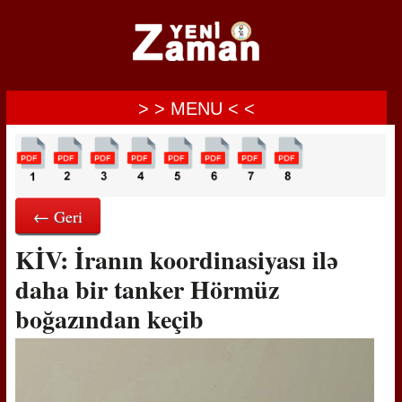
> > MENU < <
← Geri
KİV: İranın koordinasiyası ilə
daha bir tanker Hörmüz
boğazından keçib