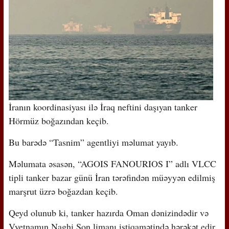
İranın koordinasiyası ilə İraq neftini daşıyan tanker
Hörmüz boğazından keçib.
Bu barədə “Tasnim” agentliyi məlumat yayıb.
Məlumata əsasən, “AGOIS FANOURIOS I” adlı VLCC
tipli tanker bazar günü İran tərəfindən müəyyən edilmiş
marşrut üzrə boğazdan keçib.
Qeyd olunub ki, tanker hazırda Oman dənizindədir və
Vyetnamın Naghi Son limanı istiqamətində hərəkət edir.