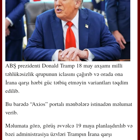
ABŞ prezidenti Donald Tramp 18 may axşamı milli
təhlükəsizlik qrupunun iclasını çağırıb və orada ona
İrana qarşı hərbi güc tətbiq etməyin variantları təqdim
edilib.
Bu barədə “Axios” portalı mənbələrə istinadən məlumat
verib.
Məlumata görə, görüş əvvəlcə 19 maya planlaşdırılıb və
bəzi administrasiya üzvləri Trampın İrana qarşı