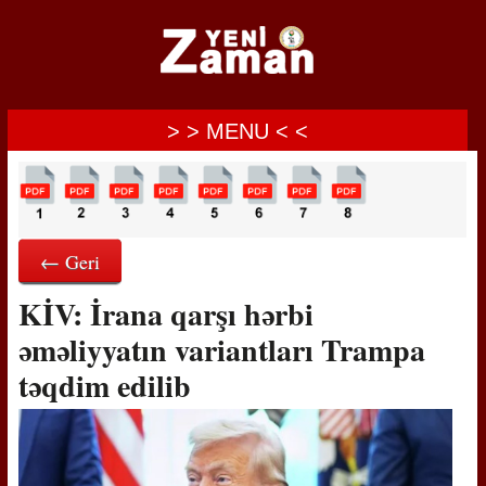
> > MENU < <
← Geri
KİV: İrana qarşı hərbi
əməliyyatın variantları Trampa
təqdim edilib