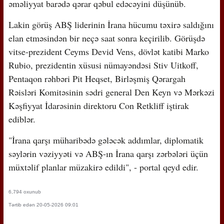
əməliyyat barədə qərar qəbul edəcəyini düşünüb.
Lakin görüş ABŞ liderinin İrana hücumu təxirə saldığını
elan etməsindən bir neçə saat sonra keçirilib. Görüşdə
vitse-prezident Ceyms Devid Vens, dövlət katibi Marko
Rubio, prezidentin xüsusi nümayəndəsi Stiv Uitkoff,
Pentaqon rəhbəri Pit Heqset, Birləşmiş Qərargah
Rəisləri Komitəsinin sədri general Den Keyn və Mərkəzi
Kəşfiyyat İdarəsinin direktoru Con Retkliff iştirak
ediblər.
"İrana qarşı müharibədə gələcək addımlar, diplomatik
səylərin vəziyyəti və ABŞ-ın İrana qarşı zərbələri üçün
müxtəlif planlar müzakirə edildi", - portal qeyd edir.
6,794 oxunub
Tərtib edən 20-05-2026 09:01