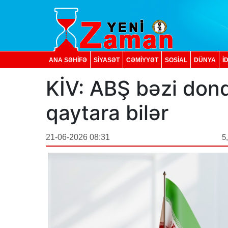
ANA SƏHİFƏ
SİYASƏT
CƏMİYYƏT
SOSIAL
DÜNYA
İ
KİV: ABŞ bəzi dond
qaytara bilər
21-06-2026 08:31
5