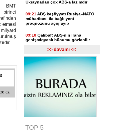
Ukraynadan çox ABŞ-a lazımdır
ın BMT
irinci
09:21
ABŞ kəşfiyyatı Rusiya–NATO
rəfindən
müharibəsi ilə bağlı yeni
proqnozunu açıqlayıb
 etməsi
milyard
09:10
Qalibaf: ABŞ-nin İrana
urulmuş
genişmiqyaslı hücumu gözlənilir
ırdır.
>> davamı <<
08:57
Pezeşkian: ABŞ İranın tətbiq
edilən təzyiqlər nəticəsində süqut
edəcəyini düşünürdü
06-08-2026
19:10
Məhəmməd Salah
“Trabzonspor”la iki illik müqavilə
imzalayıb, mövsümə 17 mln. avro
qazanacaq
19:03
Rubinyan Matviyenkoya ixrac
məhdudiyyətlərindən narahatlığını
çatdırıb
TOP 5