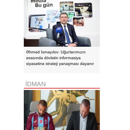
Əhməd İsmayılov: Uğurlarımızın
əsasında dövlətin informasiya
siyasətinə strateji yanaşması dayanır
İDMAN