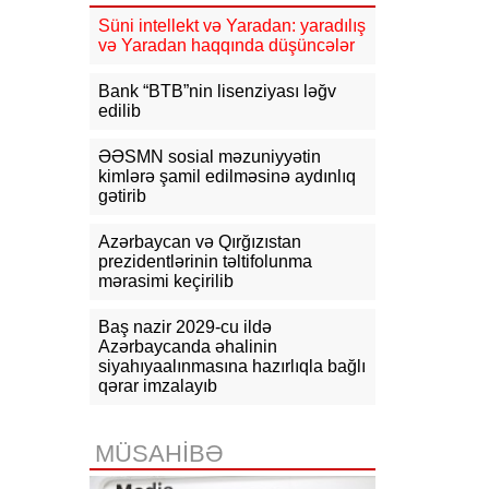
19:01
“Real Madrid” 125 milyon
avroluq Yan Diomande transferini
Süni intellekt və Yaradan: yaradılış
rəsmən açıqlayıb
və Yaradan haqqında düşüncələr
18:15
MİQ üzrə faktiki yaşayış
Bank “BTB”nin lisenziyası ləğv
rayonuna uyğun vakansiya seçimi
edilib
başlayır
ƏƏSMN sosial məzuniyyətin
18:10
Rusiya XİN: Ermənistan Aİ-yə
kimlərə şamil edilməsinə aydınlıq
yaxınlaşmanı diversifikasiya
gətirib
adlandırmamalıdır
Azərbaycan və Qırğızıstan
18:03
Rasim İldırımzadə, Zaur
prezidentlərinin təltifolunma
Mirzəzadə və Qoşqar Məmmədovun
mərasimi keçirilib
apellyasiya şikayəti üzrə məhkəmə
başlayıb
Baş nazir 2029-cu ildə
17:12
Gürcüstan Gəlirlər Xidməti
Azərbaycanda əhalinin
azərbaycanlı sürücülərin gömrükdə
siyahıyaalınmasına hazırlıqla bağlı
saxlanılması məsələsini araşdırır
qərar imzalayıb
17:06
"Europol" miqrantların qeyri-
qanuni daşınmasında şübhəli
MÜSAHİBƏ
bilinən suriyalıları saxlayıb