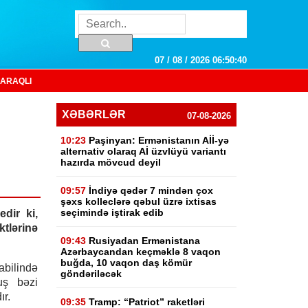
07 / 08 / 2026 06:50:41
ARAQLI
XƏBƏRLƏR
07-08-2026
10:23
Paşinyan: Ermənistanın Aİİ-yə
alternativ olaraq Aİ üzvlüyü variantı
hazırda mövcud deyil
09:57
İndiyə qədər 7 mindən çox
şəxs kolleclərə qəbul üzrə ixtisas
seçimində iştirak edib
dir ki,
ktlərinə
09:43
Rusiyadan Ermənistana
Azərbaycandan keçməklə 8 vaqon
buğda, 10 vaqon daş kömür
abilində
göndəriləcək
uş bəzi
ır.
09:35
Tramp: “Patriot” raketləri