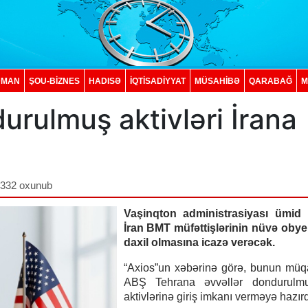
DMAN
ŞOU-BİZNES
HADISƏ
İQTISADIYYAT
MÜSAHİBƏ
QARABAĞ
M
urulmuş aktivləri İrana
,332 oxunub
Vaşinqton administrasiyası ümid e
İran BMT müfəttişlərinin nüvə obye
daxil olmasına icazə verəcək.
“Axios”un xəbərinə görə, bunun müq
ABŞ Tehrana əvvəllər dondurulm
aktivlərinə giriş imkanı verməyə hazırd