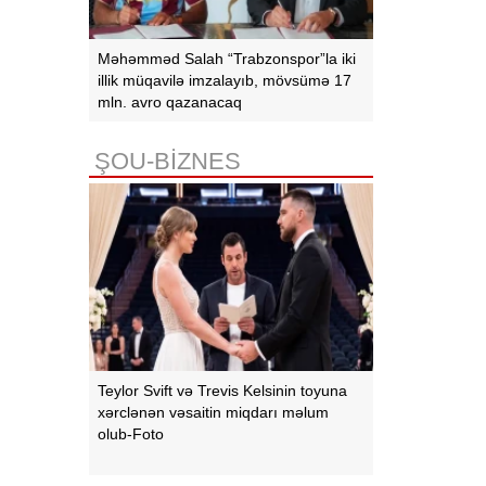
Məhəmməd Salah “Trabzonspor”la iki
illik müqavilə imzalayıb, mövsümə 17
mln. avro qazanacaq
ŞOU-BİZNES
Teylor Svift və Trevis Kelsinin toyuna
xərclənən vəsaitin miqdarı məlum
olub-Foto