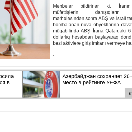
Mənbələr bildirirlər ki, İran
müfəttişlərini danışıqların b
mərhələsindən sonra ABŞ və İsrail tə
bombalanan nüvə obyektlərinə dəvət
müqabilində ABŞ İrana Qətərdəki 6 
dollarlıq hesabdan başlayaraq dond
bəzi aktivlərə giriş imkanı verməyə haz
.